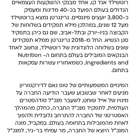
רוטשילד אנד קו, אחד מבנקי ההשקעות העצמאיים
הגדולים בעולם הפועל בכ-40 מדינות ומעסיק
כ-3,800 יועצים פיננסיים. גרינגרטן נמצא ברוטשילד
מעל 12 שנים, במהלכן מילא תפקידים בשלוחות של
הקבוצה בניו-יורק ובתל-אביב, שם גם כיהן בתפקיד
סגן הנשיא. החל מ-2018 גרינגרטן ממלא תפקידים
שונים בשלוחה הלונדונית של רוטשילד, ונחשב לאחד
הבנקאים המובילים בעולם בתחום ה- Nutrition
Ingredients and, כשמאחוריו עשרות עסקאות
בתחום.
המינויים המשמעותיים של טופ גאם לדירקטוריון
מגיעים לאחר שבשבוע שעבר הודיעה החברה על
מינויו של אייל שוחט, לשעבר מנכ"ל סודהסטרים
העולמית, לתפקיד מנכ"ל החברה, כחלק מהמהלך
האסטרטגי של החברה להתרחב גלובלית ולהפוך
לאחת מהמובילות בתחומה בעולם. במקביל, מונה
המנכ"ל היוצא של החברה, מר עמיחי בר-ניר, למנכ"ל