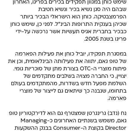
שימש כוחן במגוון תפקידים בכירים בפריגו, האחרון
שבהם היה סגן נשיא בכיר ונשיא חטיבת
הפרמצבטיקה. כוחן הוא הישראלי הבכיר ביותר
שכיהן בענקית התרופות הבינ"ל. לפני כן, שימש כוחן
כבכיר בחברית אגיס תעשיות אשר נרכשה על-ידי
פריגו בשנת 2005.
במסגרת תפקידו, יוביל כוחן את פעילות הפארמה
של טופ גאם, יתווה את פעילותה הבינלאומית, וכן את
פיתוח מוצרי ה-OTC בצורת מתן של סוכריות גומי.
יצויין, כי החברה מצויה בשלבים מתקדמים של
השלמת מפעל חדש בשדרות, מהמתקדמים בעולם
בתחומו, שנבנה כך שיתאים גם לייצור של מוצרי
פארמה.
נח (נדב) גרינגרטן שמצטרף גם הוא לדירקטוריון טופ
גאם, משמש בשנתיים האחרונים כ-Managing
Director בקוצת ה-Consumer בבנק ההשקעות