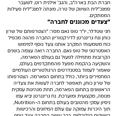
חברת הבת בארה"ב, והגב' אילנית רוט, לשעבר
סמנכ"לית השיווק של טרה, מונתה למנכ"לית פעילות
הממתקים.
"צעדים מכוננים לחברה"
חגי שטדלר, יו"ר טופ גאם מסר: "הצטרפותם של שרון
כוחן ונח גרינגרטן לדירקטוריון החברה מהווה מכפיל
כוח משמעותי המקרב אותנו צעד נוסף למימוש
האסטרטגי של טופ גאם. החברה רואה עצמה בשנים
הקרובות מתחילה לפעול גם בעולם הפארמה,
והשקיעה בהקמת מפעל מהמתקדמים בעולם,
שאמור לעמוד בסטנדרטים הרגולטוריים העולמיים
המחמירים ביותר, כולל בתחום הפארמה. הצטרפותו
של שרון כוחן, תאפשר לחברה לעשות את צעדיה
הראשונים בתחום הפארמה, תחת מנהיגות עסקית
מנוסה, מקצועית ומוערכת. נח גרינגרטן יביא עמו
ניסיון עסקי מהטובים בעולם בתחום ה-Nutrition,
תוך היכרות עמוקה עם עולם המיזוגים והרכישות
בשווקים הגלובליים. בכך עושה החברה צעד נוסף