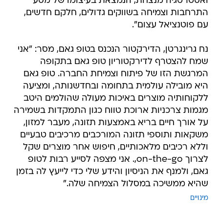
ואסטרטגיה מנצחת, הנמצאת בעיצומו של מסע
התרחבות וצמיחה בשווקים גדולים, חלקם חדשים,
עם פוטנציאל עצום".
נח גרינגרטן, הדירקטור הנכנס בטופ גאם, מסר: "אני
שמח להצטרף לדירקטוריון טופ גאם בתקופה
המרגשת הזו של פיתוח וצמיחת החברה. טופ גאם
היא מובילה עולמית בתחומה ובחדשנותה, ומציעה
ללקוחותיה מוצרים באיכות מעולה שהולמים היטב
מגמות צרכניות ארוכת טווח כגון התמקדות בשמירה
על אורך חיים בריא באמצעות תזונה, מעבר למזון,
משקאות ותוספי תזונה המורכבים מרכיבים טבעיים
וללא רכיבים מלאכותיים, חיפוש אחר מוצרים שקל
לצרוך on-the-go,. אני מצפה לסייע רבות לטופ
גאם, ולמנף את הניסיון והידע שלי כדי לייעץ לה בזמן
שהיא ממשיכה במסלול הצמיחה שלה."
מינויים