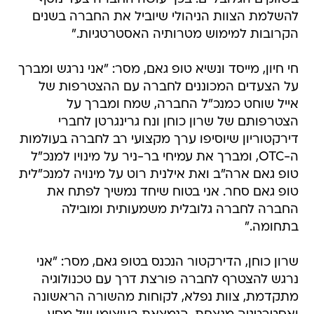
להשלמת הצוות הניהולי שיוביל את החברה בשנים
הקרובות למימוש מטרותיה האסטרטגיות."
חי חיון, מייסד ונשיא טופ גאם, מסר: "אני נרגש ומברך
על הצעדים המכוננים לחברה עם ההצטרפות של
אייל שוחט כמנכ"ל החברה, שמח ומברך על
הצטרפותם של שרון כוחן ונח גרינגרטן לחברי
דירקטוריון שיוסיפו ערך מקצועי רב לחברה בעולמות
ה-OTC, ומברך את עמיחי בר-ניר על מינויו למנכ"ל
טופ גאם ארה"ב ואת אילנית רוט על מינויה למנכ"לית
טופ גאם סחר. אני בטוח שיחד נמשיך לפתח את
החברה לחברה גלובלית משמעותית ומובילה
בתחומה."
שרון כוחן, הדירקטור הנכנס בטופ גאם, מסר: "אני
נרגש להצטרף לחברה פורצת דרך עם טכנולוגיה
מתקדמת, צוות נפלא, לקוחות מהשורה הראשונה