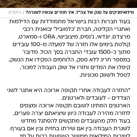
/
מילואימניקים על טנק של צה"ל. איך חוזרים עכשיו לשגרה?
רויטרס
בעוד חברות רבות בישראל מתמודדות עם הדילמות
ואתגרי הקליטה, חברת 'כלמוביל' יבואנית רכבי
מרצדס, יונדאי, ג'נסיס, מיצובישי, ORA ו-סמארט,
קולטת בימים אלו חזרה של למעלה מ-100 עובדים
מתוך כ-1500 עובדי החברה בסך הכול. מדובר
במספר חריג ללא ספק. הלוחמים הפקידו את הנשק,
קיפלו את המדים וחזרו אל שוק העבודה למכור,
לטפל ולשווק מכוניות.
"החזרה לעבודה אחרי תקופה ארוכה היא אתגר לשני
הצדדים - לעובדים ולארגונים.
הארגונים המתינו לשובם תקופה ארוכה ומצפים
לחזרה מהירה לעבודה כיוון שיציאתם יצרה פערים,
בעוד חלק מהעובדים מתקשים להסתגל מחדש
לשגרת העבודה בין אם שירתו בחזית ובין אם בעורף.
לשירות המילואים ממושך השפעות רבות על חיי