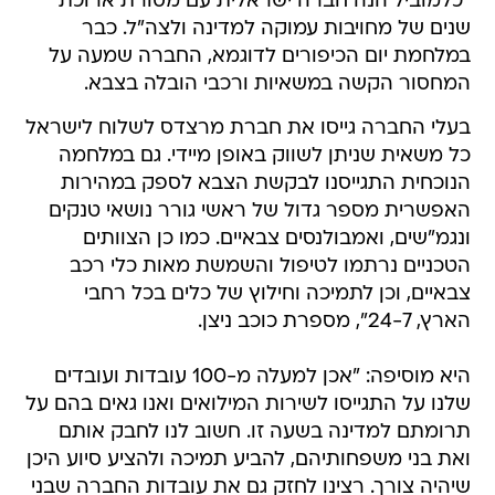
"כלמוביל הנה חברה ישראלית עם מסורת ארוכת
שנים של מחויבות עמוקה למדינה ולצה"ל. כבר
במלחמת יום הכיפורים לדוגמא, החברה שמעה על
המחסור הקשה במשאיות ורכבי הובלה בצבא.
בעלי החברה גייסו את חברת מרצדס לשלוח לישראל
כל משאית שניתן לשווק באופן מיידי. גם במלחמה
הנוכחית התגייסנו לבקשת הצבא לספק במהירות
האפשרית מספר גדול של ראשי גורר נושאי טנקים
ונגמ"שים, ואמבולנסים צבאיים. כמו כן הצוותים
הטכניים נרתמו לטיפול והשמשת מאות כלי רכב
צבאיים, וכן לתמיכה וחילוץ של כלים בכל רחבי
הארץ, 24-7", מספרת כוכב ניצן.
היא מוסיפה: "אכן למעלה מ-100 עובדות ועובדים
שלנו על התגייסו לשירות המילואים ואנו גאים בהם על
תרומתם למדינה בשעה זו. חשוב לנו לחבק אותם
ואת בני משפחותיהם, להביע תמיכה ולהציע סיוע היכן
שיהיה צורך. רצינו לחזק גם את עובדות החברה שבני