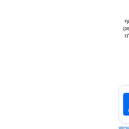
יתמר וליאור, יוצאי 8200, צברו שנים
ף
נן
ו