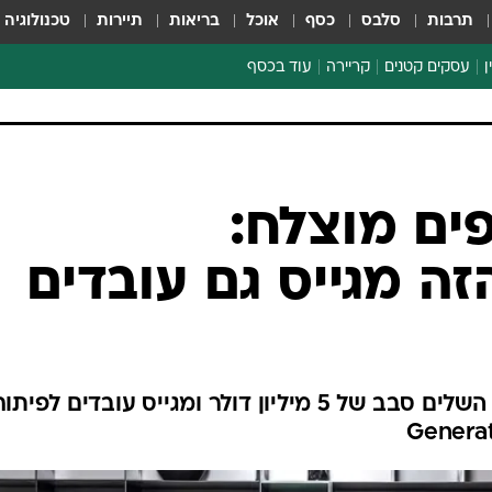
תרבות
סלבס
כסף
אוכל
בריאות
תיירות
טכנולוגיה
ן
עסקים קטנים
קריירה
עוד בכסף
חינוך פיננסי
כסף עולמי
דין וחשבון
קריפטו
הלאונג'
ספורט ביזנס
פים מוצלח: