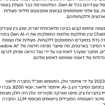
עם כלי GenAI, לפני שליחת דאטה רגיש, הפתרון של פרומפט סקיוריטי בודק את
תם כלים. המערכת מנקה את החלקים הרגישים באופן אוטו
ידע רגיש אינו יוצא מהארגון, או חוסמת לחלוטין את האפ
מסוכן שעלול להגיע למשתמשים, הפרת זכויות יוצרים של קנ
Jailb.
כל ארגון יכול להחליט כיצד הפתרון של Prompt Security יגיב במקרה של חריגה מהנחיו
ה להוציא התראה על חריגה לעובד ולארגון כדי לסייע להם בהגברת
ערכת מאפשרת גם לארגונים המחויבים לעמוד בקומפליינ
להפיק דוח המציג את אופן השימוש של עובדיהם בכלי Gen AI. הפלטפורמה כבר פועלת 
ת, עם אלפי משתמשים קבועים שמבצעים מיליוני פעולות
גונים וללקוחותיהם.
-95% מהארגונים נעשה שימוש קבוע בבינה מלאכותית יוצרת, שנע בין עובדים
בודדים המשתמשים בכלים כמו ChatGPT ובין מחלקות שלמות
ה גדול במוצרים המסופקים ללקוחות. פעולות אלו נעשות
ים. מחקר שנערך לאחרונה על ידי גוגל הראה שניתן לגרום