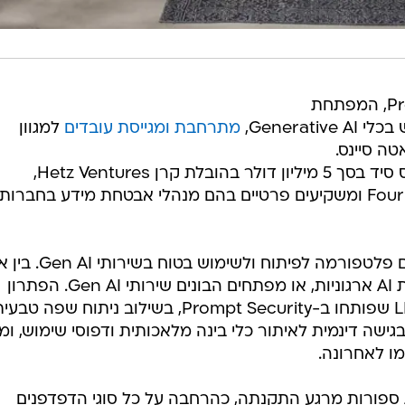
חברת הסטארטאפ Prompt Security, המפתחת
Genera,
מתרחבת ומגייסת עובדים
למגוון
טה סיינס.
החברה הודיעה על השלמת סבב גיוס סיד בסך 5 מיליון דולר בהובלת קרן Hetz Ventures,
בהשתתפות Four Rivers, CyberFuture ומשקיעים פרטיים בהם מנהלי אבטחת מידע בחברות