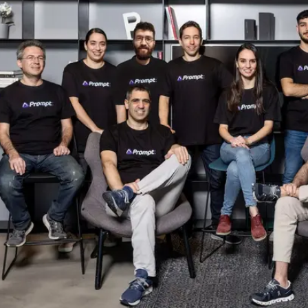
 מגייס גם עובדים
הסטארטאפ Prompt Security השלים סבב של 5 מיליון דולר ומגייס עובדים לפית