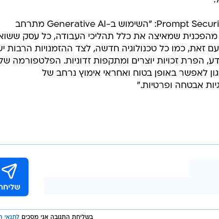
Prompt Security הוקמה באוגוסט 2023 על ידי איתמר גולן, המשמש מנכ"ל החברה וליאור
דריהם, CTO, בעלי הכרות עמוקה הן בתחום הסייבר והן ב-AI. א
של ניסיון בבנייה ואבטחת מערכות ML בחברות צ'ק פוינט ואורקה סקיוריטי. גולן היה חלק מצוות
ההקמה של OWASP - דירוג עשרת סיכוני האבטחה המובילים ביישומים מבוססי LLM. החברה
איתמר גולן, מייסד משותף ומנכ"ל Prompt Security: "השימוש ב-Generative AI מתרחב
ה מהפכנית שמאיצה את כלל תהליכי העבודה, כל עסק ששוא
ם זאת, כמו כל טכנולוגיה חדשה, לצד ההזמנויות הרבות יש
, הפרת זכויות יוצרים ומתקפות זדוניות. הפלטפורמה שלנ
ן לאפשר באופן בטוח ואחראי אימוץ נרחב של