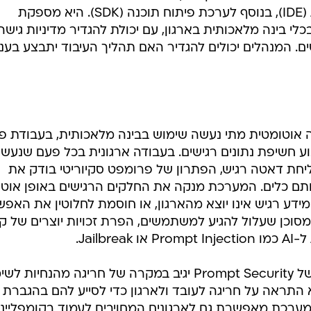
Prompt Security מספקת לארגונים פלטפורמה לפיתוח ולשימוש בטוח ב
אלו עובדים המשתמשים באפליקציות AI ארגוניות, או מפתחים הבונים שירותי Gen AI. הפתרון
מבוסס על טכנולוגיה חדשנית ו-LLMs שפותחו ב-Prompt Security, בשילוב ניתוח שפה טב
 דינמית לאיתור כלי בינה מלאכותית ודפוסי שימוש, ומ
ספורות מרגע התקנתה, כהרחבה על כל סוגי הדפדפנים
הפופולריים ובסביבת פיתוח משולבת (IDE), בנוסף לערכת פיתוח תוכנה (SDK). היא מספקת
י בינה מלאכותית בארגון, עם יכולת להגדיר מדיניות גישה
 המנהלים יכולים להגדיר האם תהליך העיבוד יתבצע בענן
של Prompt Security מזהה אוטומטית מתי נעשה שימוש בבינה מלאכותית, בעבודת 
וע חשיפת נתונים רגישים. בעבודה ארגונית בכל פעם שנעשי