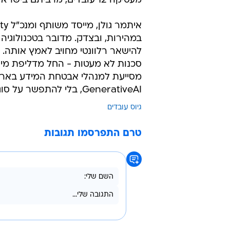
לכלים כמו ChatGPT לחשוף כמויות גדולות של דאטה ששימש לאימון שלהם.
"לא מתפשרים"
מעסיקה 12 עובדים, מרביתם בישראל.
במהירות, ובצדק. מדובר בטכנולוגי
להישאר רלוונטי מחויב לאמץ אותה. ע
סכנות לא מעטות - החל מדליפת מידע
מסייעת למנהלי אבטחת המידע בארגו
GenerativeAI, בלי להתפשר על סוגיות אבטחה ופרטיות."
גיוס עובדים