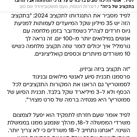
לפיד. "אנשי הליכוד טובים בדיבורים על צרכי המלחמה אבל מדובר
/
בתקציב של ביזה"
דוברות הכנסת, נועם מושקוביץ/דני שם טוב
לפיד מסביר את התנגדותו לתקציב 2024: "בתקציב
הזה יש 35 מיליון שקל המיועדים לעמותות למניעת
גיוס חרדים לצה"ל כשמדובר בזמן מלחמה עם
אנשים במילואים יותר מ-100 יום. זה נראה לך
נורמלי? איך יכולים לומר שזה תקציב מלחמה כשיש
10 משרדים מיותרים וכספים קואליציוניים.
"זה תקציב ביזה וביזיון.
פרסמנו תכנית סיוע לאנשי מילואים ובניגוד
לסמוטריץ' גם הראנו את המקורות התקציביים לכל
הכסף ולא ל-3 מיליארד שקל בלבד. תכנית הסיוע של
סמוטריץ' היא פנטזיה ברמה של סרט מצויר".
לפיד אומר שעם חזרתו לתפקיד הוא יפעל לצמצום
משרדי הממשלה ל-18, מהלך שנמנע ממנו בממשלת
השינוי. "אנחנו נתחייב ל-18 משרדים כי לא צריך יותר.