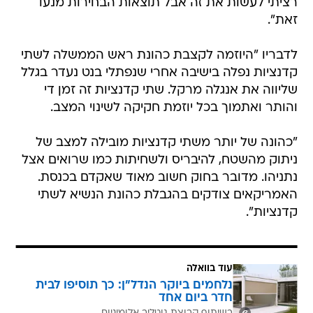
רציתי לעשות את זה אבל תוצאות הבחירות מנעו
זאת".
לדבריו "היוזמה לקצבת כהונת ראש הממשלה לשתי
קדנציות נפלה בישיבה אחרי שנפתלי בנט נעדר בגלל
שליווה את אנגלה מרקל. שתי קדנציות זה זמן די
והותר ואתמוך בכל יוזמת חקיקה לשינוי המצב.
"כהונה של יותר משתי קדנציות מובילה למצב של
ניתוק מהשטח, להיבריס ולשחיתות כמו שרואים אצל
נתניהו. מדובר בחוק חשוב מאוד שאקדם בכנסת.
האמריקאים צודקים בהגבלת כהונת הנשיא לשתי
קדנציות".
עוד בוואלה
נלחמים ביוקר הנדל"ן: כך תוסיפו לבית
חדר ביום אחד