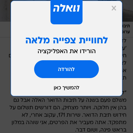
תיבות דואר. "לא מקבל חידושי רישיון, לא מסמכים רפואיים, הם לא
/
ערוכים ואנחנו מנותקים"
מערכת וואלה, ארז מיכאלי
לדברי מלול, "אין דואר, לא מחלקים דואר, גם שירות
'עקוב אחרי', לכאורה, לא פועל. אתה לא מקבל
חידושי רישיון, לא מסמכים רפואיים, אתה מנותק. הם
לא ערוכים. שאלתי מה קורה עם זה, אפילו הפניתי
את העניין לשר התקשורת. אם היית יודעת איזה
תשובות מטופשות אני מקבל.
"לי יש תיבת דואר בתשלום.
משלם פעם בשנה על תיבות הדואר האלה אבל גם
בהן אין חלוקה. ויותר מצחיק, הם דורשים תשלום על
חידוש תיבת הדואר. שירות 171, עקוב אחרי, לא
מתפקד. אתה מעביר את הפרטים, אני שוהה במלון
בראש פינה, ושום דבר.