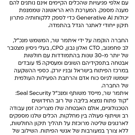
עם אלפי פגיעויות שהכלים הקיימים אינם נותנים להם
מענה מספק. המערכת היא הראשונה שממנפת
יכולות Generative AI כדי לספק ללקוחותיה פתרון
תיקון ייחודי לאתגר הגדל בהתמדה.
החברה הוקמה על ידי איתמר שר, המשמש מנכ"ל,
לב פחמנוב, CTO ואלון נבון, CPO, בעלי ניסיון מצטבר
של יותר מ-30 שנות בהתמודדות עם חולשות
אבטחה בתפקידיהם השונים ומעסיקה 15 עובדים
במרכז הפיתוח בישראל ובניו יורק. כספי ההשקעה
ישמשו לגיוס כוח אדם והרחבת הפעילות העולמית
של החברה.
איתמר שר, מייסד משותף ומנכ"ל Seal Security:
"קוד פתוח נמצא בליבה של רוב החידושים
הטכנולוגיים, אולם האבטחה שלו מצריכה זמן עבודה
רב ושיתוף פעולה בין מחלקות. הכלים שלנו מספקים
לארגונים שליטה מרוכזת על תהליך תיקון החולשות,
ללא צורך במעורבות של אנשי הפיתוח. השילוב של