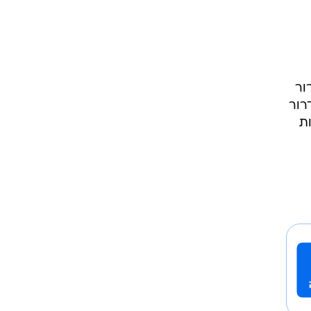
יה
ות
ור
רור
ת