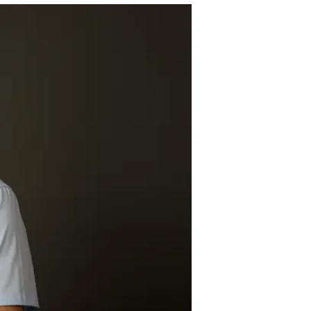
במגדל ביטוח 
וואלה כסף
14.2.2024 / 10:33
יהיה אמון על קידום וייעול חו
מעניקה ללקוחותיה, נושא ליבה
מתמקדת