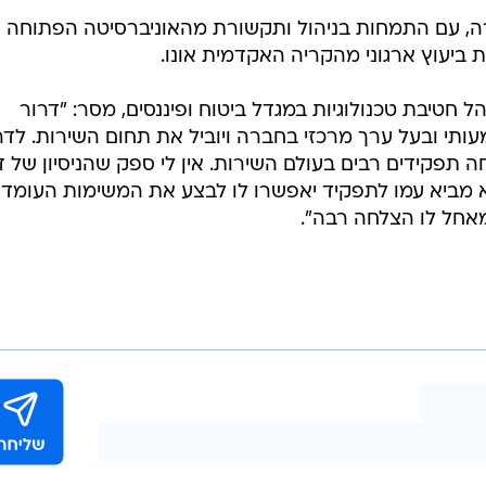
 ללקוחותיה, נושא ליבה בחברה ואחד מהערכים
 האחרונות כסמנכ"ל חטיבה עסקית בקבוצת תקשוב, תפקיד במסגרתו ה
קדי שרות ומכירות טלפוניים בפריסה ארצית הכוללים אלפי
עובדים. קודם לכן עבד במשך כחמש שנים בחברת HOT, שם שימש כמנהל אגף מטה בחטיבת
 בחברת פרטנר, שם שימש כמנהל תחום תפעול ותאום שר
רה, עם התמחות בניהול ותקשורת מהאוניברסיטה הפתוחה
ביעוץ ארגוני מהקריה האקדמית אונו.
חטיבת טכנולוגיות במגדל ביטוח ופיננסים, מסר: "דרור
תי ובעל ערך מרכזי בחברה ויוביל את תחום השירות. לדר
ה תפקידים רבים בעולם השירות. אין לי ספק שהניסיון של ד
וא מביא עמו לתפקיד יאפשרו לו לבצע את המשימות העומדו
מאחל לו הצלחה רבה".