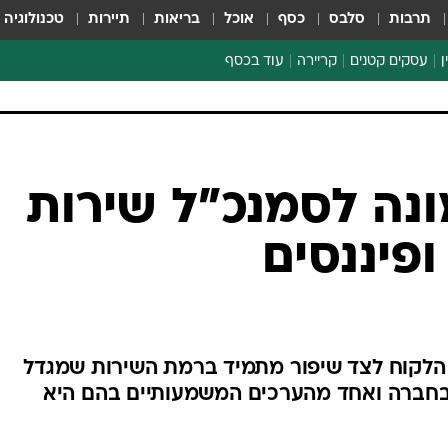
תרבות
סלבס
כסף
אוכל
בריאות
תיירות
טכנולוגיה
ן
עסקים קטנים
קריירה
עוד בכסף
חינוך פיננסי
כסף עולמי
דין וחשבון
קריפטו
הלאונג'
ספורט ביזנס
ונה לסמנכ"ל שירות