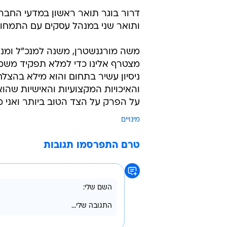
מתמיד ברמת השירות שמגדל מעניקה
המשמעותיים בהם היא מתמקדת.
דרור שימש ב-11 השנים
אחראי, בין היתר, לניהול והובלת מו
לקוחות פרטים ובמשך כשמונה שנים
לקוחות טלפוני בחטיבת הלקוחות.
דרור בוגר תואר ראשון במדעי החב
ותואר שני במנהל עסקים עם התמחות 
משה מורגנשטרן, משנה למנכ"ל ומנהל 
מצטרף אלינו כדי למלא תפקיד משמעו
ניסיון עשיר בתחום והוא מילא בהצלח
והאיכויות המקצועיות והאישיות שה
על הפרק על הצד הטוב ביותר ואני 