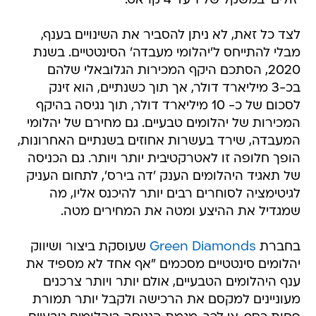
'זולים' במשקל של 1 עד 4 קראט.
לצד כל זאת, לא ניתן להסביר את השינויים בענף,
מבלי להתייחס ל'יהלומי מעבדה' הסינטטיים. בשנת
2020, הסתכם היקף המכירות הגלובאלי שלהם
בכ-3 מיליארד דולר, אך תוך כשנתיים, הוא זינק
לסכום של כ- 10 מיליארד דולר, תוך נגיסה בהיקף
המכירות של יהלומים טבעיים. גם מחירם של יהלומי
המעבדה, שירד בעשרות אחוזים בשנתיים האחרונות,
הופך חלופה זו לאטרקטיבית יותר ויותר. גם הכניסה
של תאגיד היהלומים הענק 'דה בירס', לתחום העניק
לגיטימציה לסוחרים רבים יותר להיכנס אליו, מה
שמגדיל את ההיצע ומטה את המחירים מטה.
בחברת
Green Diamonds
שעוסקת ביצור ושיווק
יהלומים סינטטיים מסכמים "אף אחד לא מספיד את
ענף היהלומים הטבעיים, אולם יותר ויותר צרכנים
מעוניינים למקסם את הרכישה ולקבל יותר תמורת