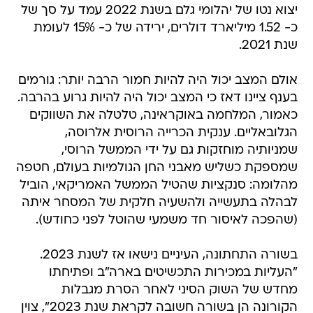
יצוא נטו של יהלומי גלם בשנת 2022 עמד על סך של
כ- 1.52 מיליארד דולרים, ירידה של כ- 15% לעומת
שנת 2021.
אולם המצב יכול היה להיות חמור הרבה יותר: גורמים
בענף ציינו דאז כי המצב יכול היה להיות גרוע בהרבה.
כאמור, המלחמה באוקראינה, טלטלה את השווקים
הגלובאליים. ענקית הכרייה הרוסית אלרוסה,
שמניותיה מוחזקות גם על ידי הממשל הרוסי,
שמספקת כשליש מאבני החן הגולמיות בעולם, חטפה
מהלומה: סנקציות שהטיל הממשל האמריקאי, הוביל
לבהלה בתעשייה ולהשעיה חלקית של המסחר איתה
(שהפכה לאיסור חד משמעי שהוטל לפני כחודש).
בשורה התחתונה, העיניים נישאו אז לשנת 2023.
"העליות במכירות התכשיטים בארה"ב ופתיחתו
מחדש של השוק הסיני לאחר הסרת מגבלות
הקורונה הן בשורה חשובה לקראת שנת 2023", צוין