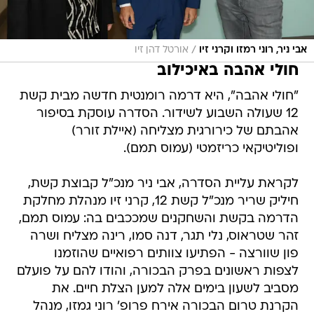
/
אבי ניר, רוני רמזו וקרני זיו
אורטל דהן זיו
חולי אהבה באיכילוב
"חולי אהבה", היא דרמה רומנטית חדשה מבית קשת
12 שעולה השבוע לשידור. הסדרה עוסקת בסיפור
אהבתם של כירורגית מצליחה (איילת זורר)
ופוליטיקאי כריזמטי (עמוס תמם).
לקראת עליית הסדרה, אבי ניר מנכ"ל קבוצת קשת,
חיליק שריר מנכ"ל קשת 12, קרני זיו מנהלת מחלקת
הדרמה בקשת והשחקנים שמככבים בה: עמוס תמם,
זהר שטראוס, נלי תגר, דנה סמו, רינה מצליח ושרה
פון שוורצה - הפתיעו צוותים רפואיים שהוזמנו
לצפות ראשונים בפרק הבכורה, והודו להם על פועלם
מסביב לשעון בימים אלה למען הצלת חיים. את
הקרנת טרום הבכורה אירח פרופ' רוני גמזו, מנהל