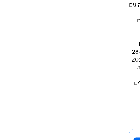
 עם
ם
אשר שירתו במילואים 60 יום ומעלה בשנת 2023 (החל מה-7.10.23) או אלו ששירתו למעלה מ-28
 למשרתי צבא קבע וזרועות הביטחון אשר שירתו בשנת 2024
ים