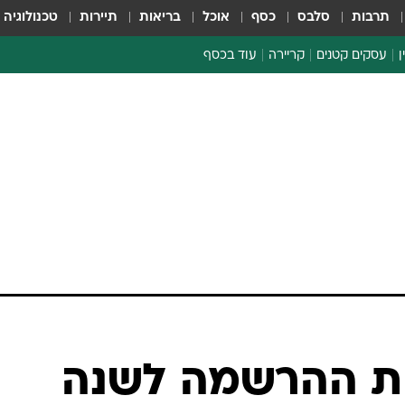
תרבות
סלבס
כסף
אוכל
בריאות
תיירות
טכנולוגיה
ן
עסקים קטנים
קריירה
עוד בכסף
חינוך פיננסי
כסף עולמי
דין וחשבון
קריפטו
ספורט ביזנס
ת ההרשמה לשנה