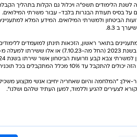
שנת הלימודים תשפ"ה ויכלול גם הקלות בתהליך הקבלה
 על בסיס תעודת הבגרות בלבד- עבור משרתי המילואים.
עות הביטחון ולמשרתי המילואים. המידע המלא למתענייני
רך ב 8.3.
ניינים בתואר ראשון, הזכאות תינתן למועמדים ללימודים
יום בשנת 2024 (החל מה-1.1.24), וכן
עד 10% מכלל המתקבלים בכל תוכנית.
ר-אילן: "המלחמה והיום שאחריה יחייבו אנשי מקצוע משכיל
ורא לצעירים להגיע וללמוד, למען העתיד שלהם ושלנו".