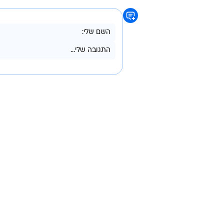
ASPM של סייקוד, באופן אשר יא
יש חשיפה בלתי רצויה או לא מאובטח
פוטנציאליות וישפרו את מצב האבטח
מינויים
טרם התפרסמו תגובות