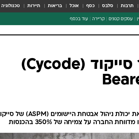
תרבות
סלבס
כסף
אוכל
בריאות
תיירות
טכנולוגיה
ן
עסקים קטנים
קריירה
עוד בכסף
חינוך פיננסי
כסף עולמי
דין וחשבון
קריפטו
הלאונג'
ספורט ביזנס
חברת הסייבר סייקוד (Cycode)