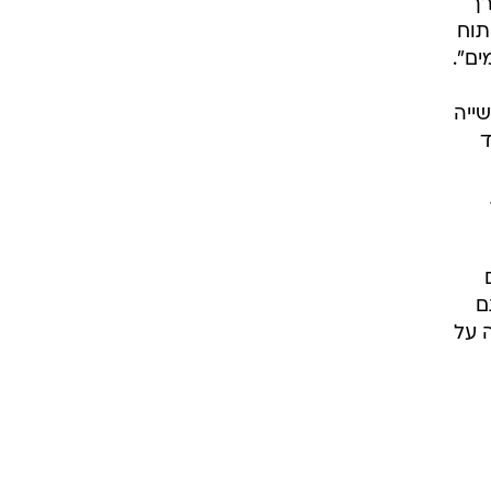
נת
ם
תוח
בן דרך
תוח
ים".
בתעשייה
קוד