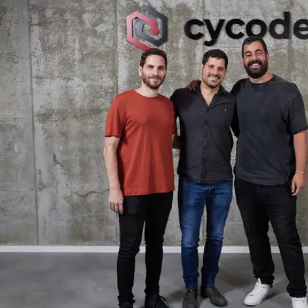
הרכישה האסטרטגית מעצימה את יכולת ניהול אבטחת היישומים (ASPM) ש
חת החברה על צמיחה של 350% בהכנסות