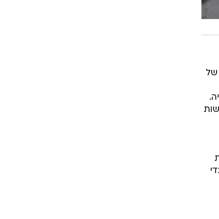
טגית של
ה.
שות