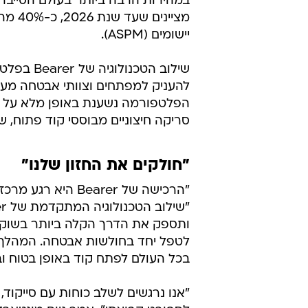
אבטחה בקוד (SAST), זיהוי API והגנה מפני דליפת נתונים (Data Leakage).
הרכישה מהווה צעד משמעותי עבור ס
לפתח קוד באופן בטוח ובצורה יעילה 
של Bearer לקוחות סייקוד יה
מתן חוויה טובה יותר למפתחים ולצו
מציינ
יישומים (ASPM).
להעניק למפתחים וצוותי אבטחה מערכ
הפלטפורמה נשענת באופן מלא על כל
סריקה חיצוניים מבוססי קוד פתוח, שע