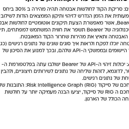
אטיאס מוסיף: "מערכת היחסים שלנו עם הצוות של Bearer החלה לפני חודשים ארוכים. להשלי
 במלחמה לא היה קל בלשון המעטה. יחד עם זאת, נכונות
של גיום וסדריק, המייסדים של Bearer, להגיע לישראל בעיצומה של הלחימה, לימדה אותנו ה
צדדים לפתח מערכת יחסים חזקה ולהבין את התועלת
לנו ליצירת שלם העולה על סך חלקיו".
השילוב של הטכנולוגיה של Bearer בפלטפורמת ה-ASPM השלמה של
שהחברה מציעה ללקוחותיה, ביניהן:
סריקה מהירה יותר, ממצאים מדויקים: סריקת הקוד לחולשות אבטחה תהיה מהירה ב 30% ביחס
עותית את הזמן הנדרש לזיהוי ותיקון הממצאים הודות לשילוב
חוויה משופרת למפתחים: שילוב הטכנולוגיה של Bearer תשפר את חווית המשתמש למפתחים, 
 האבטחה ותאיץ את מהירות שחרור הקוד המאובטח.
חה יוכלו לפקח ולראות איך סוגים שונים של נתונים רגישים (כגון
PII/PHI/PD) מועברים בפועל בתוך היישומים ובממשקי ה-API שלהם, ובכך למנוע את הסיכון של
גילוי מתקדם של ממשקי נתונים API: יכולות זיהוי ה-API של Bearer ישולבו עתה בפלטפורמת ה-