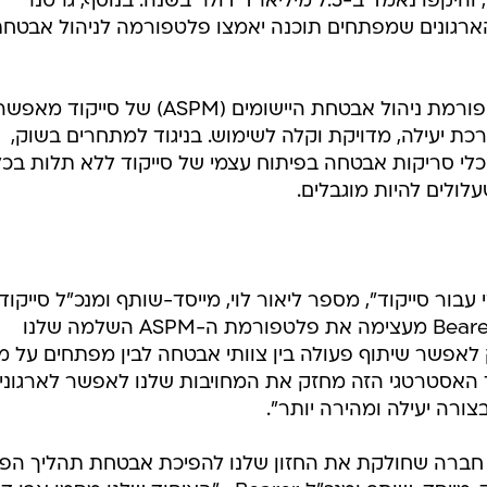
ייקוד בדרך להגשמת יעדה: לאפשר לארגונים בכל העולם
ומהירה יותר. הודות לשימוש בטכנולוגית הבינה המלאכותי
נו מזיהוי, תעדוף ותיקון מהיר יותר של חולשות אבטחה בקוד תוך כ
ותי אבטחה.
לפי חברת המחקר גרטנר (Gartner), שוק אבטחת היישומים הוא אחד הסקטורים הצומחים
במהירות הרבה ביותר בעולם הסייבר, והיקפו נאמד ב-7.5 מיליארד דולר בשנה. בנוסף, גרטנר
ים שעד שנת 2026, כ-40% מהארגונים שמפתחים תוכנה יאמצו פלטפורמה לניהול אבטח
שילוב הטכנולוגיה של Bearer בפלטפורמת ניהול אבטחת היישומים (ASPM) של ס
ת יעילה, מדויקת וקלה לשימוש. בניגוד למתחרים בשוק,
י סריקות אבטחה בפיתוח עצמי של סייקוד ללא תלות בכל
לולים להיות מוגבלים.