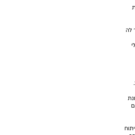
ת
די
ת
ייקוד מאפשר לה
י