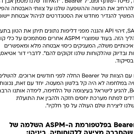
היא רגע מרכזי עבור סייקוד", מספר ליאור לוי, מייסד-שותף ומנכ"ל סייקוד.
"שילוב הטכנולוגיה המתקדמת של Bearer מעצימה את פלטפורמת ה-ASPM השלמה שלנו
אפשר שיתוף פעולה בין צוותי אבטחה לבין מפתחים על מ
האסטרטגי הזה מחזק את המחויבות שלנו לאפשר לארגוני
ורה יעילה ומהירה יותר".
ד, חברה שחולקת את החזון שלנו להפיכת אבטחת תהליך הפי
לספורט קבוצתי", אמר גיום מונטארד, מייסד-שותף ומנכ"ל Bearer . "האיחוד שלנו מסמן א
להרחיב את הגישה וההשפעה שלנו על צוותי האבטחה והפי
 להמשיך להגדיר מחדש את הסטנדרטים לניהול אבטחת יישומ
"הגישה המודרנית של Bearer ל-SAST, זיהוי API והגנה מפני דליפות נתונים תיתן את הטון 
- ואנחנו נרגשים להוביל יחד את התהליך הזה. בעוד שמוצרי ASPM אחרים מסתמכים על כלי 
איכותיים משלה, המעניקים כיסוי אבטחה מלא ומאפשרים
ובדיוק שהלקוחות שלנו זקוקים להם". לדברי דור אטיאס,
סייקוד.