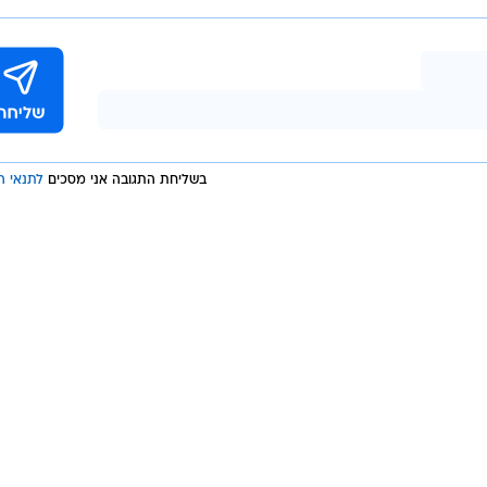
פשר, לדוגמא, לזהות שליחה של נתונים לשירותים חיצוניים, ולהבין
ת של נתונים רגישים.
העשרה עוצמתית לגרף הסיכונים החכם של סייקוד (Risk Intelligence Graph (RIG: התובנות
Bearer יעשירו את גרף הסיכונים החכם ה RIG של סייקוד, יציעו הבנה מעמיקה יותר על חולשות
ה הכולל של הארגון.
בשליחת התגובה אני מסכים
לתנאי ה