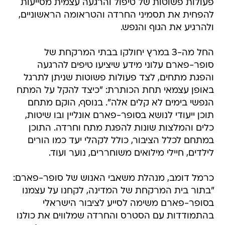
פעולות פשוטות של טיפול והרגעה עצמית מסייעות
להפחית את תסמיני החרדה והטראומה הראשוניים,
ולהרגיע את הגוף והנפש.
החל מה-3 במרץ יחולקו בבתי המרקחת של
סופר-פארם עלוני מידע שיציעו טיפים להרגעה
והפגת מתחים, לצד פעולות פשוטות שניתן לתרגל
באופן עצמאי תחת הכותרת: "כיצד להקל על המתח
הנפשי בימים לא קלים אלה". בנוסף, הוקם מתחם
תוכן ייעודי לנושא בסופר-פארם אונליין ובו שיטות,
כלים והמלצות שונות להפגת מתח וחרדה. התוכן
במתחם לכלל הציבור, כולל לקהלי יעד כמו הורים
לילדים, חיילי מילואים משוחררים, נוער ועוד.
כרמל דומב, מנהלת משאבי האנוש של סופר-פארם:
"בתור בית המרקחת של המדינה, לקחנו על עצמנו
בסופר-פארם משימה לסייע לציבור הישראלי
בהתמודדות עם הסטרס והחרדה שמלווים את כולנו