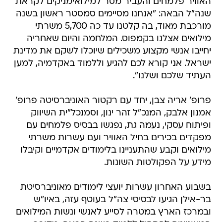
האוויר פלמחים והעביר מסר למילואימניקים לקראת
שנה"ל הבאה: "אנחנו מסיימים סמסטר ראשון בשנה
מורכבת מאוד, בה קלטנו עד כה 5,700 משרתי
מילואים אצלנו בקמפוס. המלחמה והיום שאחריה
יחייבו אנשי מקצוע משכילים שיוכלו לשקם את מדינת
ישראל. אני קורא לכם להגיע וללמוד באקדמיה, למען
העתיד שלכם ושלנו".
פרופ' אריה צבן, יחד עם רקטור האוניברסיטה פרופ'
אמנון אלבק, המנכ"ל זהר ינון, וסמנכל"ית השיווק
ופיתוח עסקי, נעמה גת, נפגשו בבסיס פלמחים עם
מפקדים בכירים בחיל האוויר ועם עשרות משרתי
מילואים וקבע שהתעניינו בלימודים אקדמיים וקיבלו
מידע על הפקולטות השונות.
בשבוע האחרון עשרות יועצי לימודים מאוניברסיטת
בר-אילן הגיעו לבסיסי צה"ל בעוטף עזה, באיו"ש
ובמרכז הארץ במטרה לסייע לאנשי ונשות המילואים