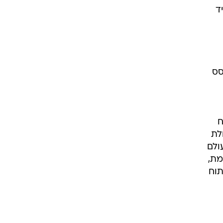
ד לתפקיד
סס
 פיתוח
לת
ולם
מת,
תוח