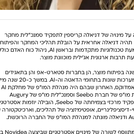
שורטק Novidea הודיעה על מינויה של דניאלה קריספין לתפקיד סמנכ"לית מחקר
גרת תפקידה תהיה דניאלה אחראית על הובלת תהליכי המחקר והפיתוח
החברה, הנעת תהליכי חדשנות והטמעת טכנולוגיות מתקדמות ובראשן AI, ניהול כוח האדם כו
ת תרבות ארגונית אג'ילית מוכוונת מוצר.
יאלה צברה ניסיון עשיר של כ-25 שנה בפיתוח מוצר, הן בחברות סטארט-אפ והן בתאגידים
גלובליים, והתמחתה במוצרי SaaS ומערכות שונות בתחומי הדאטה 
תפקידים טכנולוגיים בכירים בחברת אמדוקס, האחרון שבהם היה מנהלת המו"פ של מחלקת AI
ודאטה. לאחר מכן מונתה לסמנכ"לית מו"פ של חברת Seebo וסמנכ"לית מו"פ של Augury
(שרכשה את Seebo). היא מילאה תפקיד מרכזי בצמיחתה של Seebo, הובילה יוזמות אס
י-דיסציפלינריים, אופטימיזציה של תהליכים, וארכיטקטורה 
מינויה של דניאלה לסמנכ"לית מ