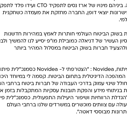
האחרונה לצוות ההנהלה של החברה. ביניהם מינויו של ארז נסים לתפקיד CTO ועידו פל
כישרונות יוצאי דופן, החברה מחזקת את מעמדה כשחקנית
מי.
CTO ב-Novidea : "חברות בשוק הביטוח העולמי חותרות לאמץ במהירות חדשנות
סיון העשיר של דניאלה כמובילת מו"פ יסייע לנו להמשיך ולב
להצעיד חברות בשוק הביטוח במסלול המהיר ביותר
דניאלה קריספין, סמנכ"לית מחקר ופיתוח, Novidea : "הצטרפתי ל- Novidea כסמנכ"לית
המהפכה הדיגיטלית בתחום הביטוח. קסמה לי במיוחד היכו
ל שינוי עמוק בדרכי העבודה של חברות ביטוח ברחבי הע
ת בניתוחי מידע והפקת תובנות עסקיות המתקבלות בזמן א
להגדלת הרווחיות ושיפור היעילות התפעולית. כסמנכ"לית פי
פעולה עם צוותים מוכשרים במשרדים שלנו ברחבי העולם
רונות מבוססי דאטה".