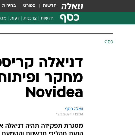
חדשות
ספורט
בחירות
כסף
חדשות
צרכנות
דעות
מגזי
החלטות פיננסיות
בדיקת מוצרים
כסף
חדשות מהמדף
השוואת מחירים
דניאלה קריספ
צרכנות פיננסית
מחקר ופיתוח
Novidea
וואלה כסף
12.3.2024 / 12:34
מסגרת תפקידה תהיה דניאלה אח