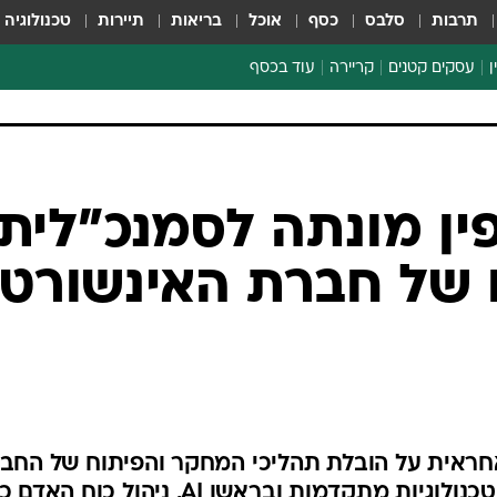
תרבות
סלבס
כסף
אוכל
בריאות
תיירות
טכנולוגיה
ן
עסקים קטנים
קריירה
עוד בכסף
חינוך פיננסי
כסף עולמי
דין וחשבון
קריפטו
ין מונתה לסמנכ"לית
ספורט ביזנס
 של חברת האינשורט
ראית על הובלת תהליכי המחקר והפיתוח של החבר
הנעת תהליכי חדשנות והטמעת טכנולוגיות מתקדמות ובראשן AI, ניהול כו