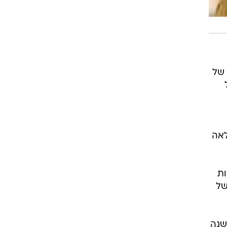
 של
לל
וה-AI. במשך כ-20 שנה מילאה
טרטגיות
של
ו"פ מתווסף לשורה של מינויים אסטרטגיים שביצעה Novidea בשנה