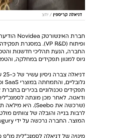
/
דניאלה קריספין
יחצ
חברת האינ
ופיתוח (VP R&D). במס
גיוס למגוון תפקידים במחלקה, והטמע
דנ
לרבות בנייה והובלה של צוותים מולט
המוצר. החברה נרכשה על ידי Augury ודניאלה מונתה למנהלת המו"פ של החברה הרוכשת.