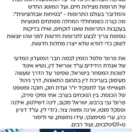
של תרופות מצילות חיים, ועל המושג החדש
והמדובר בעולם התרופות - "בטיחות אבולוציונית":
מה קורה כשמחוללי המחלה מפתחים מוטציות
בעקבות התרופות שאנו לוקחים, ואילו בדיקות
נוספות צריך לבצע לתרופות חדשות לפני שהו יוצאות
לשוק כדי לוודא שלא ייצרו מחלות חדשות.
את פרופ' פלפל הזמין לבמה חבר המועדון המדעי
של אגודת הידידים עו"ד אוריאל לין, נשיא איגוד
לשכות המסחר בישראל, שסיפר על הדרך שעשה
מעיסוק בעריכת דין בתחום התאונות, דרך ניהול
תעשייתי ועד לתפקיד יו"ר ועדת חוק, חוקה ומשפט
של הכנסת. בין הנוכחים בערב: אתי ומיקי פירק,
פרופ' גבי ברבש, ישראל מקוב, לינה דשילטון, אילנה
ופסקל מנטו, ארנה ומשה צור, ג'ודי לין, עו"ד דורון
כהן, ערי סטימצקי, עידו נחושתן, שי ולימור
ט=D7יטלבוים, ועוד רבים.