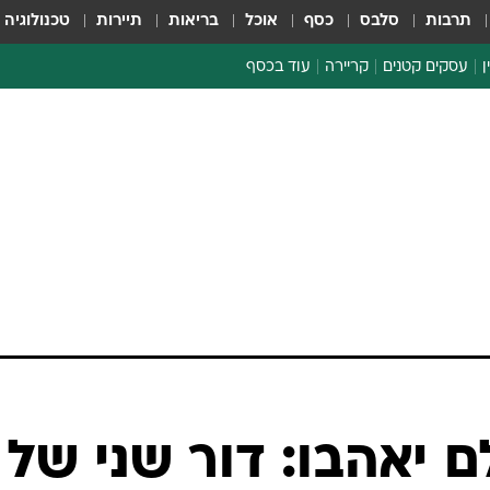
תרבות
סלבס
כסף
אוכל
בריאות
תיירות
טכנולוגיה
ן
עסקים קטנים
קריירה
עוד בכסף
חינוך פיננסי
כסף עולמי
דין וחשבון
קריפטו
הלאונג'
ספורט ביזנס
ם יאהבו: דור שני של