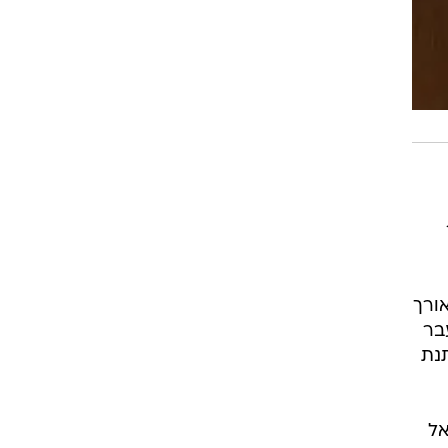
ורך
בר
נת
אל