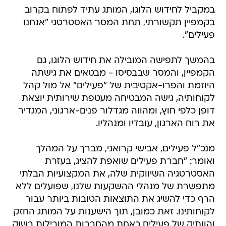
במקביל לחידוש הלוגו, המותג עתיד לפתוח בקרוב
בקמפיין תקשורתי, תחת המסר האסטרטגי "אנחנו
פעילים".
בהמשך לתפישה המובילה את חידוש הלוגו, גם
הקמפיין, והמסר שבבסיסו - מבטאים את גישתה
היוזמת והפרו-אקטיבית של "פעילים" אל מול קהל
לקוחותיה, גישה המבטיחה מעטפת שירותית יוצאת
דופן כלפי חוץ, ומהווה מגדלור פנים-ארגוני, המגדיר
את רוח הארגון, עובדיו ומנהליו.
מנכ"ל פעילים, אבישי קרואני, מברך על המהלך
ואומר: "חברת פעילים שואפת להציג, בעזרת
האסטרטגיה השיווקית שלה, את המקצועיות הבלתי
מתפשרת של מנהלי ההשקעות שלנו, שפועלים ללא
הרף כדי להשיג את התוצאות הטובות ביותר עבור
לקוחותינו. זאת כמובן, תוך הישענות על המותג החזק
והוותיק של פעילים כאחת מהחברות המובילות בשוק