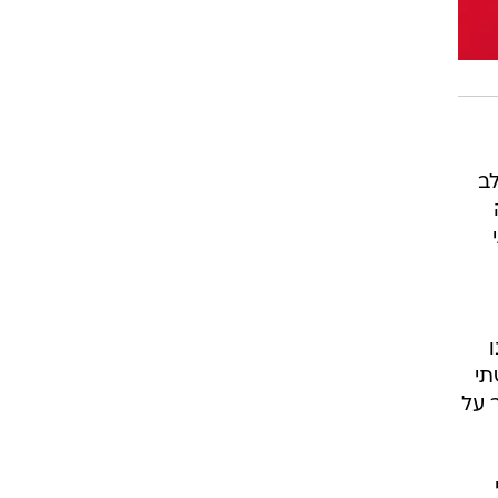
ה לב
תי
 על