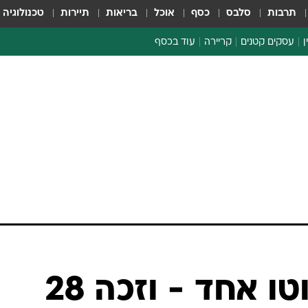
תרבות
סלבס
כסף
אוכל
בריאות
תיירות
טכנולוגיה
ן
עסקים קטנים
קריירה
עוד בכסף
חינוך פיננסי
כסף עולמי
דין וחשבון
קריפטו
הלאונג'
ספורט ביזנס
מילא טופס לוטו אחד - וזכה 28