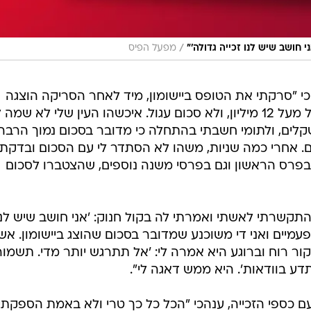
/
 חושב שיש לנו זכייה גדולה'"
מפעל הפיס
כי "סרקתי את הטופס ביישומון, מיד לאחר הסריקה הוצגה
הודעה כי הטופס זכה בסכום גבוה של מעל 12 מיליון, ולא סכום עגול. איכשהו העין שלי לא שמ
קלים, ולתומי חשבתי בהתחלה כי מדובר בסכום נמוך הרבה
לא מיליונים. אחרי כמה שניות, משהו לא הסתדר לי עם הסכום ובדקתי
 בפרס הראשון וגם בפרסי משנה נוספים, שהצטברו לסכום
התקשרתי לאשתי ואמרתי לה בקול חנוק: 'אני חושב שיש לנו
פעמיים ואני די משוכנע שמדובר בסכום שהוצג ביישומון. אש
ר רוח וברוגע היא אמרה לי: 'אל תתרגש יותר מדי. תשמור
דע בוודאות'. היא ממש דאגה לי".
 כספי הזכייה, ענהכי "הכל כל כך טרי ולא באמת הספקתי