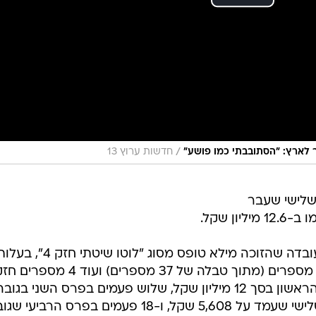
/
חדשות ערוץ 13
שלישי שעבר
הזכייה המרובה התאפשרה לאור העובדה שהזוכה מילא טופס מסו
90 שקל. בטופס זה יש לבחור שבעה מספרים (מתוך טבלה של 37 מספרים) וע
למחרת ההגרלה גילה כי זכה בפרס הראשון בסך 12 מיליון שקל, שלוש פעמים בפרס השני בגוב
187 אלף שקל, שש פעמים בפרס השלישי שעמד על 5,608 שקל, ו-18 פעמים בפרס הרביע