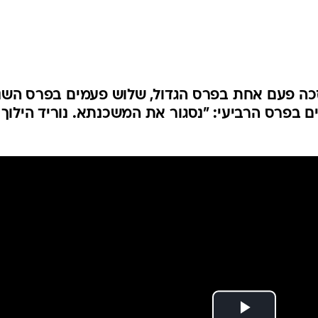
פרס השלישי ו-18 פעמים בפרס הרביעי: "נסגור את המשכנתא. נוריד הילוך