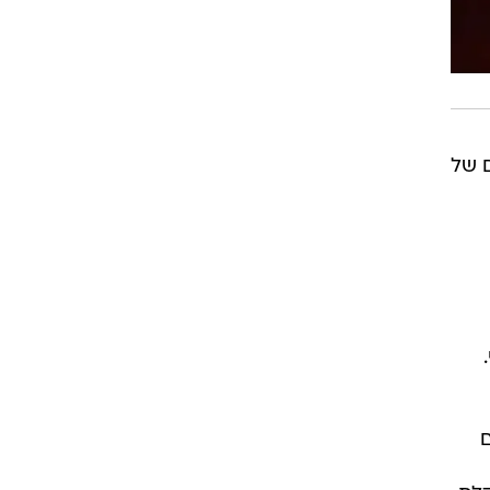
ם של
ם