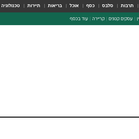
תרבות
סלבס
כסף
אוכל
בריאות
תיירות
טכנולוגיה
ן
עסקים קטנים
קריירה
עוד בכסף
חינוך פיננסי
כסף עולמי
דין וחשבון
קריפטו
הלאונג'
ספורט ביזנס