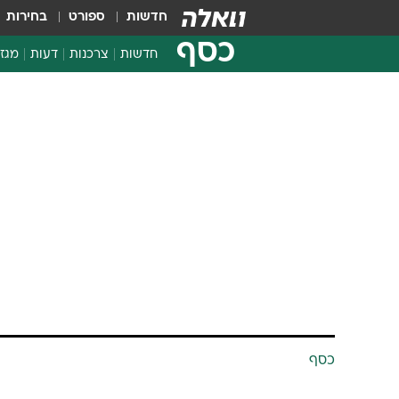
חדשות
ספורט
בחירות
כסף
חדשות
צרכנות
דעות
מגזי
החלטות פיננסיות
בדיקת מוצרים
חדשות מהמדף
השוואת מחירים
צרכנות פיננסית
כסף