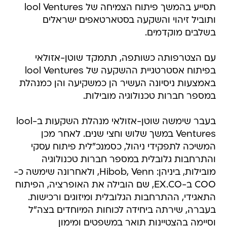
תסייע בהמשך פיתוח הצמיחה של lool Ventures
ותוביל זיהוי והשקעה בסטארטאפים ישראלים
בשלבים מוקדמים.
עם הצטרפותה כשותפה, תתמקד שוטן-אזולאי
בפיתוח אסטרטגיית ההשקעה של lool Ventures
באמצעות ניסיונה העשיר הן כמשקיעה והן כמנהלת
במספר חברות טכנולוגיה מובילות.
בעבר שימשה שוטן-אזולאי מנהלת השקעות ב-lool
Ventures במשך שלוש וחצי שנים. לאחר מכן
המשיכה לתפקידי ניהול, כסמנכ"לית פיתוח עסקי
והתרחבות גלובלית במספר חברות טכנולוגיה
מובילות, ביניהן: Hibob, Venn, ולאחרונה שימשה כ-
COO ב-EX.CO, שם הובילה את האופרציה, הפיתוח
התאגידי, ההתרחבות הגלובלית ומיזוגים ורכישות.
בעברה, שירתה ביחידה לכוחות המיוחדים בצה"ל
וסיימה בהצטיינות תואר במשפטים ומימון