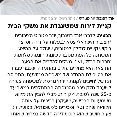
/
ארז רוזנבוך, יור מגוריט
אתר רשמי, יחצ מגוריט
קניית דירות שמשעבדת את משקי הבית
הבעיה:
לדברי ארז רוזנבוך, יו"ר מגוריט הציבורית,
"הציבור הישראלי צמא לבעלות על דירה ומייצר
ביקוש קשיח לנדל"ן למגורים, שעולה על ההיצע
המשתנה כל העת מסיבות שונות, דוגמת מלחמת
'חרבות ברזל', ואינו מצליח להדביק את הפער.
התוצאה היא מחירים עולים בהתמדה, שכבר עברו
את רף יכולת ההחזר של משפחה ממוצעת. התפיסה
הזו של 'חייבים לקנות דירה' גורמת למשפחה צעירה
לשעבד חלק ניכר מהכנסתה ההתחלתית במשך עד
כ-25 שנה לטובת 4 קירות, מבלי להבין את מלוא
משמעויות הרכישה, שעיקרן בריבית על אותה
הלוואה שהם נטלו ומכירים כ'משכנתא'. בפועל, זוג
צעיר חושב שהוא רוכש דירה חדשה במחיר שאותו