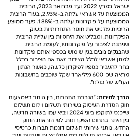
ישראל במרץ 2022 ועד פברואר 2023, הריבית
הממוצעת על אשראי עלתה ב-2.93%, בעוד הריבית
הממוצעת על פיקדונות עלתה ב-1.88%. פער ממוצע
הריביות מדגיש את חוסר התחרותיות בשוק
הפיקדונות, ומבליט את היחסיות בין עליית הריבית
שניתנת לציבור על פיקדונותיו, לעומת הריבית
שהבנקים גובים בגין שימוש בכספי אותם פיקדונות
למתן אשראי לכלל הציבור. זאת אם הציבור בכלל
בחר להעביר כספיו לפיקדון כלשהו, כאשר הנתון
מראה שכ-600 מיליארד שקל שוכבים בחשבונות
העו"ש של כולנו".
הדרך לחירות:
"הגברת התחרות, בין היתר באמצעות
חוק הסדרת העיסוק בשירותי תשלום וייזום תשלום
שייכנס לתוקפו ביוני 2024 ויביא עמו בשורה חדשה,
בין היתר בתחום הפיקדונות. לפי הוראות החוק
החדש, נותני שירותי תשלום דוגמת חברות כרטיסי
אשראי, ארנקי תשלום כמו אפליקציות ייעודיות ועוד