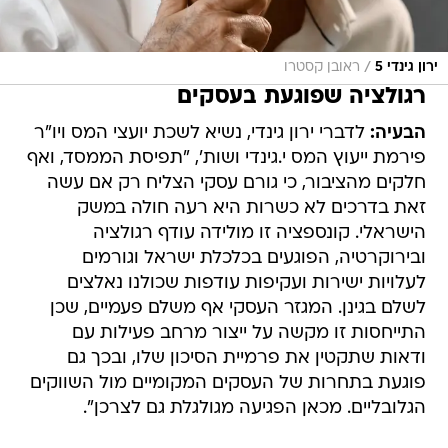
/
ירון גינדי 5
ראובן קסטרו
רגולציה שפוגעת בעסקים
הבעיה:
לדברי ירון גינדי, נשיא לשכת יועצי המס ויו"ר
פירמת ייעוץ המס י.גינדי ושות', "תפיסת הממסד, ואף
חלקים מהציבור, כי גורם עסקי הצליח רק אם עשה
זאת בדרכים לא כשרות היא רעה חולה במשק
הישראלי. קונספציה זו מולידה עודף רגולציה
ובירוקרטיה, הפוגעים בכלכלת ישראל וגורמים
לעלויות ישירות ועקיפות עודפות שכולנו נאלצים
לשלם בגינן. המגזר העסקי אף משלם פעמיים, שכן
התייחסות זו מקשה על ייצור מרחב פעילות עם
ודאות שתקטין את פרמיית הסיכון שלו, ובכך גם
פוגעת בתחרות של העסקים המקומיים מול השווקים
הגלובליים. מכאן הפגיעה מגולגלת גם לצרכן".