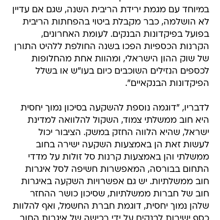
במיוחד עם מגמת ירידת הריבית השנה, שגם אם עדיין
לא הושלמה, כבר מקבלת ביטוי בהפחתות הריבית
בפועל בפיקדונות הבנקים. לעומת האחרונים,
הקרנות הכספיות הפכו בשנה החולפת ללהיט התורן
של שוק ההון הישראלי, ומהוות אחת מהחלופות
לכספים הנזילים השוכבים כיום בעו"ש או בשלל
הפיקדונות הבנקאיים".
לדבריו, "דוגמה נוספת להשקעה בסיכון נמוך יחסית
היא חוב ממשלתי צמוד, השקול להלוואה למדינת
ישראל, שהיא הלווה החזק במשק. הציבור יכול
לעשות זאת הן באמצעות השקעה ישירה בחוב
ממשלתי והן באמצעות קרנות סל זולות על מדדי
התחום בבורסה, המאפשרות חשיפה לסל איגרות
חוב ממשלתיות. יש גם אפשרויות השקעה באיגרות
חוב של חברות ממשלתיות, שסיכון כושר ההחזר
שלהן נמוך יחסית, דוגמת חברת החשמל, ואף להלוות
כסף ישירות לבנקים על ידי רכישה של איגרות החוב