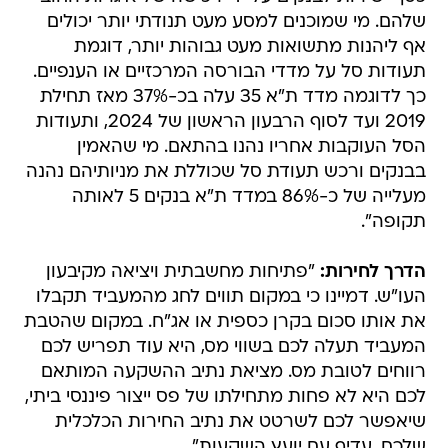
שלהם. מי שמוכנים למסע מעט תנודתי יותר יכולים
אף ליהנות מתשואות מעט גבוהות יותר, דוגמת
תעודות סל על מדדי הבורסה המרכזיים או הענפיים.
כך לדוגמה מדד ת"א 35 עלה בכ-37% מאז תחילת
2019 ועד לסוף הרבעון הראשון של 2024, ותעודות
הסל העוקבות אחריו נהנו בהתאם. מי שהאמין
בבנקים ורכש תעודת סל שכוללת את מניותיהם נהנה
מעלייה של כ-86% במדד ת"א בנקים 5 לאותה
תקופה".
הדרך לחירות:
"פתיחות מחשבתית ויציאה מקיבעון
העו"ש. דמיינו כי במקום תווים לחג מהמעביד תקבלו
את אותו סכום בקרן כספית או אג"ח. במקום שהטבת
המעביד תעלה לכם בשווי מס, היא עוד תפריש לכם
רווחים לטובת מס. מציאת נתיב ההשקעה המותאם
לכם היא לא פחות מתחילתו של פס ייצור פיננסי ביתי,
שיאפשר לכם לשרטט את נתיב החירות הכלכלית
שלכם, עדיף עם יועץ השקעות".