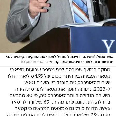
אשר סמול. "וושינגטון חייבת להתחיל לאכוף את החוקים הקיימים לגבי
/
תרומות זרות לאוניברסיטאות אמריקניות"
באדיבות ISGAP
מחקר המשך שפורסם לפני מספר שבועות מצא כי
קטאר העבירה בין היתר סכום של 1.95 מיליארד דולר
ישירות לאוניברסיטת קורנל בין השנים 2001
ל-2023. נתון זה הופך את קטאר לתורמת הזרה
הישירה הגדולה ביותר לאוניברסיטה, פי 30 מהבאה
בגודלה, הונג קונג, שתרמה רק 69 מיליון דולר מאז
1995. הדו"ח כולל גם ממצאים המראים כי קטאר
תרמה 7.9 מיליארד דולר נוספים לבית החולים סידרה