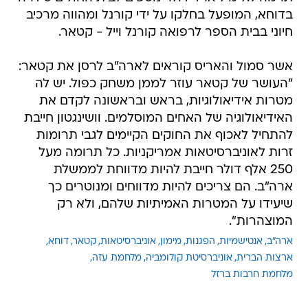
בדוחא, המופעל בחלקו על ידי קורנל ומהווה מרכיב
חיוני בבית הספר לרפואה קורנל וייל - קטאר.
אשר סמול והאריס קוראים לארה"ב לרסן את קטאר:
"העושר של קטאר עוזר לממן משחק כפול. יש לה
מטרות אידיאולוגיות, בראש ובראשונה לקדם את
האידיאולוגיה של האחים המוסלמים. וושינגטון חייבת
להתחיל לאכוף את החוקים הקיימים לגבי תרומות
זרות לאוניברסיטאות אמריקניות. כל תרומה מעל
250 אלף דולר חייבת להיות מדווחת לממשלת
ארה"ב. הם צריכים להיות מדווחים ומנוטרים כך
שיעידו על המטרות האמיתיות שלהם, ולא רק
המוצהרות".
ארה"ב
אנטישמיות
הפגנות
מימון
אוניברסיטאות
קטאר
דוחא
ארצות הברית
אוניברסיטת קולומביה
מלחמת עזה
מלחמת חרבות ברזל