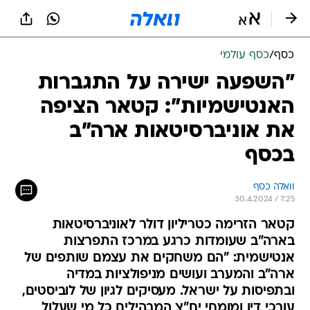
כסף
/
כסף עולמי
"השפעה ישירה על התגברות
האנטישמיות": קטאר הציפה
את אוניברסיטאות ארה"ב
בכסף
וואלה כסף
30.4.2024 / 7:25
קטאר הזרימה כטריליון דולר לאוניברסיטאות
בארה"ב שעומדות כרגע במרכז התפרצות
אנטישמית: "הם משחקים את עצמם שותפים של
ארה"ב והמערב ועושים מניפולציות במדיה
ובתפיסות על ישראל. מעסיקים לגיון של לוביסטים,
עורכי דין ומומחי יח"צ המבהילים כל מי שעלול