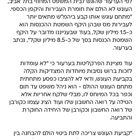
לפי הערעור שהוגש לבית המשפט המחוזי בתל אביב,
העונש לא הולם את חומרת העבירות והיקפן הכספי.
"מתחם עונש אותו קבע ביהמ"ש מתאים יותר
לעבירות מס שבהן היקף השמטת ההכנסות הוא
כ-1.5 מיליון שקל, בעוד שבענייננו מדובר על היקף
השמטת הכנסות בסך של כ-8.5 מיליון שקל", נכתב
בערעור.
עוד מציינת הפרקליטות בערעור כי "לא עומדות
לזכות ברוש נסיבות מיוחדות המצדיקות הקלה
בקביעת העונש, ודאי לא להציבו כפסע מתחתית
מתחם העונש ההולם - הוא ניהל משפט עד תום
וכפר בכל המיוחס לו, מבלי שלקח אחריות אלא
הטילה על רואה החשבון שלו ועוד הציג עצמו כקורבן
של רואה החשבון וכקורבן של היחידה החוקרת
והתביעה.
"קביעת העונש צריכה לתת ביטוי הולם להבחנה בין