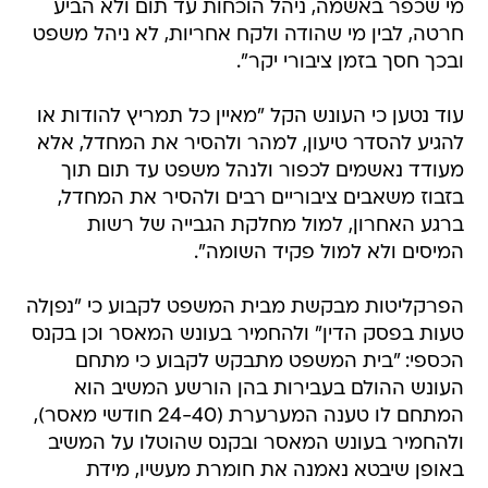
מי שכפר באשמה, ניהל הוכחות עד תום ולא הביע
חרטה, לבין מי שהודה ולקח אחריות, לא ניהל משפט
ובכך חסך בזמן ציבורי יקר".
עוד נטען כי העונש הקל "מאיין כל תמריץ להודות או
להגיע להסדר טיעון, למהר ולהסיר את המחדל, אלא
מעודד נאשמים לכפור ולנהל משפט עד תום תוך
בזבוז משאבים ציבוריים רבים ולהסיר את המחדל,
ברגע האחרון, למול מחלקת הגבייה של רשות
המיסים ולא למול פקיד השומה".
הפרקליטות מבקשת מבית המשפט לקבוע כי "נפןלה
טעות בפסק הדין" ולהחמיר בעונש המאסר וכן בקנס
הכספי: "בית המשפט מתבקש לקבוע כי מתחם
העונש ההולם בעבירות בהן הורשע המשיב הוא
המתחם לו טענה המערערת (24-40 חודשי מאסר),
ולהחמיר בעונש המאסר ובקנס שהוטלו על המשיב
באופן שיבטא נאמנה את חומרת מעשיו, מידת