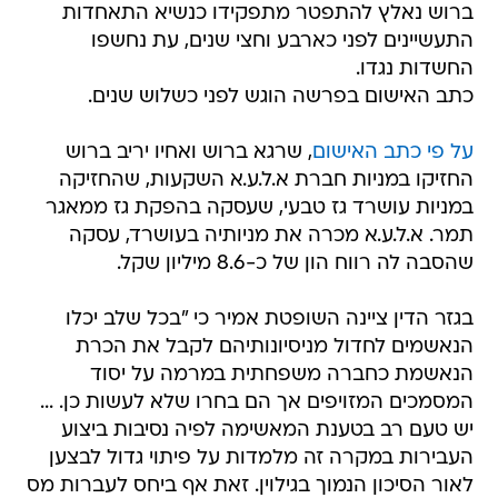
ברוש נאלץ להתפטר מתפקידו כנשיא התאחדות
התעשיינים לפני כארבע וחצי שנים, עת נחשפו
החשדות נגדו.
כתב האישום בפרשה הוגש לפני כשלוש שנים.
על פי כתב האישום
, שרגא ברוש ואחיו יריב ברוש
החזיקו במניות חברת א.ל.ע.א השקעות, שהחזיקה
במניות עושרד גז טבעי, שעסקה בהפקת גז ממאגר
תמר. א.ל.ע.א מכרה את מניותיה בעושרד, עסקה
שהסבה לה רווח הון של כ-8.6 מיליון שקל.
בגזר הדין ציינה השופטת אמיר כי "בכל שלב יכלו
הנאשמים לחדול מניסיונותיהם לקבל את הכרת
הנאשמת כחברה משפחתית במרמה על יסוד
המסמכים המזויפים אך הם בחרו שלא לעשות כן. ...
יש טעם רב בטענת המאשימה לפיה נסיבות ביצוע
העבירות במקרה זה מלמדות על פיתוי גדול לבצען
לאור הסיכון הנמוך בגילוין. זאת אף ביחס לעברות מס