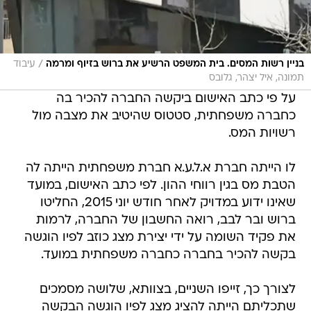
/
בניין רשות המסים. בית המשפט הרשיע את ברוש בזיוף ומרמה
עיבוד
תמונה, איל יצהר, גלובס
על פי כתב האישום ביקשה החברה להכיר בה
כחברה משפחתית, סטטוס שהיטיב את מצבה מול
רשויות המס.
לו הייתה חברת א.ל.ע.א חברת משפחתית הייתה לה
הטבת מס בגין רווחי ההון. לפי כתב האישום, במועד
שאינו ידוע במדויק לאחר חודש יוני 2015, החליטו
ברוש ובר לבב, רואה החשבון של החברה, לרמות
את פקיד השומה על ידי יצירת מצג כוזב לפיו הוגשה
בקשה להכיר בחברה כחברה משפחתית במועד.
לצורך כך, זייפו השניים, בצוותא, שלושה מסמכים
שתכליתם הייתה להציג מצג לפיו הוגשה הבקשה