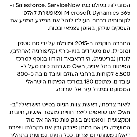
המובילות בעולם כמו Salesforce, ServiceNow ו-
Microsoft Dynamics 365 ומאפשרת לאלפי
לקוחותיה ברחבי העולם לנהל את המידע המניע את
העסקים שלהן, באופן עצמאי ובטוח.
החברה הוקמה ב-2015 ומובלת על ידי סם גוטמן
(מנכ"ל). עם משרדים בניו-ג'רזי וקליפורניה (ארה"ב),
לונדון (בריטניה), היידראבאד (הודו) בנוסף למרכז
הפיתוח בתל אביב, Own משרתת כיום מעל ל-
6,500 לקוחות ברחבי העולם ועובדים בה כ-800
עובדים, מתוכם 180 במרכז הפיתוח הישראלי
הממוקם במגדל עזריאלי שרונה.
ליאור צרפתי, ראשת צוות הגיוס בסייט הישראלי: "ב-
Own אנו שואפים לייצר חוויית מועמד אישית, חיובית
ומקצועית, ומאמינים בשקיפות מלאה אל מול
המועמד, בין אם במתן פידבק ובין אם בקבלתו ויצירת
דיאלוג משותף ומייצרים, ככל הניתן, גמישות בתהליך