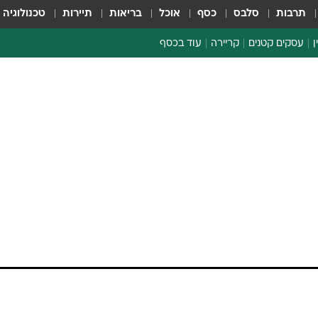
תרבות
סלבס
כסף
אוכל
בריאות
תיירות
טכנולוגיה
ן
עסקים קטנים
קריירה
עוד בכסף
חינוך פיננסי
כסף עולמי
דין וחשבון
קריפטו
הלאונג'
ספורט ביזנס