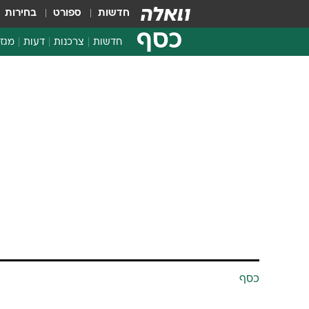
חדשות
ספורט
בחירות
כסף
חדשות
צרכנות
דעות
מגזי
החלטות פיננסיות
בדיקת מוצרים
חדשות מהמדף
השוואת מחירים
צרכנות פיננסית
כסף