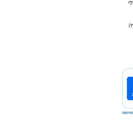
לי
ה
שימוש