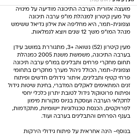
/
מעין קיטרון
אדם קפלן
מועצה אזורית הערבה התיכונה מודיעה על מינויה
של מעין קיטרון למנהלת מו"פ ערבה תיכונה
וצפונית-תמר, היא מחליפה את אילון גדיאל ששימש
מנהל המו"פ משך 12 שנים ויוצא לגמלאות.
מעין קיטרון (52) נשואה +3, מתגוררת במושב עידן
בערבה התיכונה, משמשת משנת 2005 כמנהלת
תחום מחקרי פרחים ותבלינים במו"פ ערבה תיכונה
וצפונית-תמר, הכולל ניהול מערך מחקרים בתחומי
פרחי קטיף ותבלינים, איתור גידולים חדשים ופיתוח
זנים המתאימים לאקלים המדברי, בחינת שיטות גידול
ופיתוח פרוטוקול גידול לטובת יתרון כלכלי יחסי
לחקלאי הערבה ועוסקת בגיוס מקורות מימון
לפרויקטים, הכנסת טכנולוגיות יישומיות, מתקדמות,
בענף הפרחים והתבלינים בערבה ועוד.
בנוסף- הינה אחראית על פיתוח גידולי הירקות