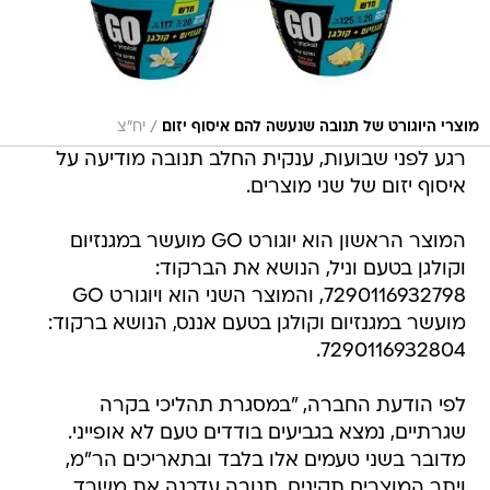
/
מוצרי היוגורט של תנובה שנעשה להם איסוף יזום
יח"צ
רגע לפני שבועות, ענקית החלב תנובה מודיעה על
איסוף יזום של שני מוצרים.
המוצר הראשון הוא יוגורט GO מועשר במגנזיום
וקולגן בטעם וניל, הנושא את הברקוד:
7290116932798, והמוצר השני הוא ויוגורט GO
מועשר במגנזיום וקולגן בטעם אננס, הנושא ברקוד:
7290116932804.
לפי הודעת החברה, "במסגרת תהליכי בקרה
שגרתיים, נמצא בגביעים בודדים טעם לא אופייני.
מדובר בשני טעמים אלו בלבד ובתאריכים הר"מ,
ויתר המוצרים תקינים. תנובה עדכנה את משרד