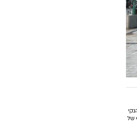
וידנד של 40% מהרווח הנקי
ף של