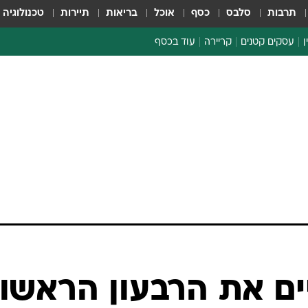
תרבות
סלבס
כסף
אוכל
בריאות
תיירות
טכנולוגיה
ן
עסקים קטנים
קריירה
עוד בכסף
חינוך פיננסי
כסף עולמי
דין וחשבון
קריפטו
הלאונג'
ספורט ביזנס
ים את הרבעון הראשון