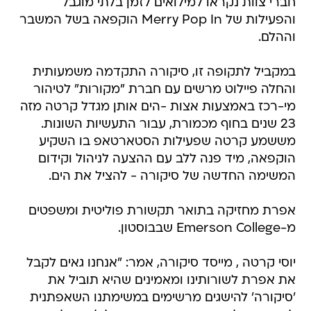
חברי צוות נקראו למילואים לזמן בלתי מוגבל
והפעילות של Merry Pop In הוקפאה בשל המשבר
וההלם.
במקביל לתקופה זו, סיקורה התקדמה משמעותית
והחלה פיילוט מרשים עם חברת "מקורות" לטיהור
מי-רכז באמצעות אצות -הים אותן מגדל קרטה מזה
23 שנים בחוף מכמורת, עבור התעשיות השונות.
מששמע קרטה שפעילות הסטארטאפ בו השקיע
הוקפאה, מיד פנה ללב עם ההצעה לניהול וקידום
המשימה החדשה של סיקורה - להציל את הים.
אפרת מחזיקה בתואר תקשורת פוליטית ומשפטים
מ-Emerson College שבבוסטון.
יוסי קרטה , מייסד סיקורה, אמר: "אנחנו גאים לקבל
את אפרת לשורותינו ומאמינים שהיא תוביל את
'סיקורה' להישגים מרשימים במשימתנו השאפתנית