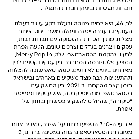
פטנטית. החברה חלוצה בתחום טיהור מי-רכז תוצר
חברות תעשיות וביניהן חברות התפלה.
לב, 46, היא יזמית מנוסה ובעלת רקע עשיר בעולם
העסקים. בעברה ייסדה וניהלה משרד יחסי ציבור
מצליח. מתוך הכרותה העמוקה עם חברות רבות,
עסקים ויצרנים בגדלים וצרכים שונים, הגיעה אפרת
לרעיון להקמת הסטארטאפ שלה, Merry Pop In,
המציע פלטפורמה המחברת בין עסקים קטנים לבין
מארחים ביתיים לאירועים, סטארטאפ שזכה להצלחה
ולהתעניינות רבה מצד משקיעים בארה"ב ובישראל
בזמן קצר מהקמתו ב 2021. בין המשקיעים
בסטארטאפ נמנה יוסי קרטה, איש עסקים וממייסדי
"סיקורה", שהחליט להשקיע בכישרון ובחזון של
אפרת.
אירועי ה-7.10 השפיעו רבות על אפרת, כאשר אחת
מעובדות הסטארטאפ נרצחה במסיבה בדרום, 2