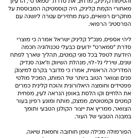
והטיפוח קליניק, מרחיב את סדרת "סמארט", הרעיון
מאחורי הקמת קליניק, היה קוסמטיקה המבוססת על
מחקרים רפואיים, כעת מחזירים עטרה ליושנה עם
הפרסטיג' הרפואי.
ליהי אספיס, מנכ"ל קליניק ישראל אמרה כי מוצרי
סדרת "סמארט" ידועים כבעלי טכנולוגיה חכמה
היודעת לטפל בכל סוגי קמטים, תהליך שארך לפתח
שנים, שירלי גל-לוי, מנהלת השיווק וז'אנה סנדיק
המדריכה הראשית, אמרו כי מדובר בקרם למיצוק
פנים וצוואר הטוב ביותר של המותג, המכיל מולטי
פפטידים וחומצה היאלורונית והוכח קלינית כמרים
את הלחיים וקו הלסת באופן הנראה לעין, מפחית
קמטים וקמטוטים, ממצק, מותח ומונע רפיון בעור
הצוואר, ממריץ את ייצור הקולגן הטבעי ותומך
במבנה הטבעי של העור.
הפורמולה מכילה שמן חוחובה וחמאת שיאה.