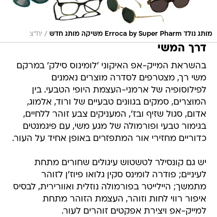
/
מותג נולד Erroca by Super Pharm משיקה מותג חדש
יח"צ
דרך המשי
בהשראת המייק-אפ האיקוני 'לומינוס סילק' במרקם
משי רך, מצטרפים לסדרה מוצרים נאמנים
לפילוסופיה של ארמני-העצמת היופי הטבעי. בין
המוצרים, סמקים בגוונים טבעיים של ורוד, אלמוג,
אדום, סגול שזיף ובז', המעניקים צבע זוהר ללחיים,
בגימור טבעי ופורמולה של מגע משי, עם פיגמנטים
כדוריים מחזירי אור המתפזרים באופן אחיד על העור.
יש גם קונסילר לטשטוש עיגולים שחורים מתחת
לעיניים; פודרה לומינס סקין גלואו פיוז'ן לזוהר
מתמשך; היילייטר בפורמולה נוזלית ואוורירית, לבסיס
איפור רווי לחות וזוהר, העצמת הזוהר מתחת
למייק-אפ ויצירת אפקטים זוהרים לעור.