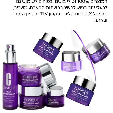
המוצרים 100% נטולי בושם ובטוחים לשימוש גם
לבעלי עור רגיש. להשיג ברשתות הפארם, משביר,
טרמינל X, חנויות קליניק בקניון TLV ובקניון הזהב
ובאתר.