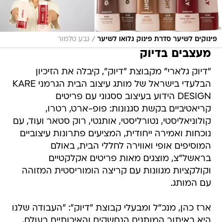
/
פינוקים לשיער סדרת פינוק גלואו לשיער
גבע טלמור
מעצבים בדיוק
"דיוק גלארי" מקבוצת "דיוק", קיבלה את הזיכיון
הבלעדי בישראל של מותג עיצוב הבית הגרמני KARE
DESIGN הידוע בעיצוב ססגוני עם פריטים
קריאטיביים בקשת סגנונות: פופ-ארט, רטרו,
קולוניאליסטי, נטורליסטי, אותנטי, רוק סטאר ועוד, עם
נוכחות ואמירה ייחודית, המציעים פתרונות עיצוביים
המוסיפים אופי ואווירה לחללי הבית, באולם
בראשל"צ, מוצגים מאות פריטים אקלקטיים
וקולקציות מגוונות עם קריצה הומוריסטית המזוהה
עם המותג.
ארז כהן, מנכ"ל ומבעלי קבוצת "דיוק": "העבודה שלנו
היא באיתור המותגים הנחשקים והאיכותיים בעולם,