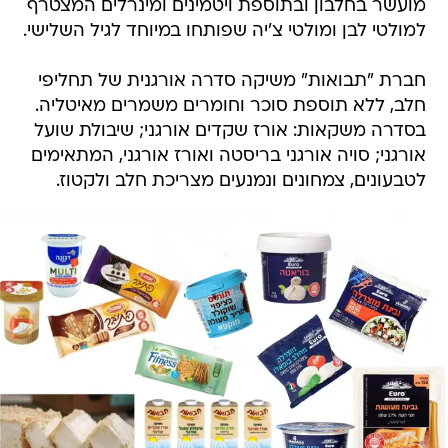
מועשר בחלבון ובתוספת ויטמינים ומינרלים המצטרף
למולטי לבן ומולטי צ'יה שפותחו במיוחד לגיל השלישי.
חברת "תבואות" משיקה סדרה אורגנית של תחליפי
חלב, ללא תוספת סוכר וחומרים משמרים מאיטליה.
בסדרה משקאות: אורז שקדים אורגני; שיבולת שועל
אורגני; סויה אורגני בריסטה ואורז אורגני, המתאימים
לטבעונים, צמחונים ונמנעים מצריכת חלב ולקטוז.