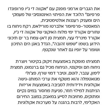
את הגברים ארמני מפנק עם "אקווה די ג'יו פרופונדו
פרפיום" הלוכד את הפיתוי האינטנסיבי של מעמקי
הים ומעניק רעננות אולטימטיבית,
המאסטר-פרפיומר אלברטו מורילאס, רקח ניחוח בו
שזורים אקורד ימי מלוח האיקוני של אקווה די ג'יו,
אקורד מינרלי עצי, תמצית סן ז'אן-צמח בר ים תיכוני
הידוע בשמו "שמש זהובה", הגדל באגן הים התיכון
ושומר על יופיו גם לאחר שנקטף.
תמציתו מופקת באמצעות זיקוק בקיטור ויוצרת
ניחוח חם ופיקנטי, הניחוח מכיל גם ברגמוט, תמצית
לימון, ענבר, לוטם, וטיבר דמוי שרף, פצ'ולי
מגואטמלה והוא משקף את ערכי המותג-גישה
אקולוגית וידידותית לסביבה באמצעות אריזות
הניתנות למילוי חוזר, מניעת מחסור במים נקיים
ומתוקים, מחויבות לסייע במאבק במצב החירום
האקלימי, לרבות בהגנה על מערכות אקולוגיות