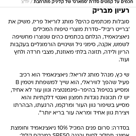
/
חכמים על קמטים סדרת 'סמארט' של קליניק מתרחבת
יח"צ
רעיון מבריק
סובלות מכתמים כהים? מותג לוריאל פריז, משיק את
'ברייט ריביל'-סדרת מוצרי טיפוח המכילים
ניאצינאמיד, הנלחם בכתמים כהים שנוצרו מחשיפה
לשמש, אקנה, סימני גיל ושינויים הורמונליים בעקבות
הריון ולידה, תזונה בלתי מאוזנת, מצבי חרדה ולחץ
ועוד.
שי כץ, מנהל מותג לוריאל: ניאצינאמיד הוא רכיב
פעיל שהפך לוויראלי, הוא שייך למשפחת ויטמין B
ומסייע בטיפול בהיפר-פיגמנטציה וגוון עור לא אחיד,
יש לו תכונות נוגדות חמצון ואנטי דלקתיות והוא
מסייע בשיפור גוון העור ומרקמו, הרגעתו, הבהרתו
ויצירת גוון אחיד ומראה עור בריא יותר".
בסדרה: סרום פנים המכיל 10% ניאצינאמיד וחומצת
אמינו; תחליב לחות והגנה SPF50 במרקם קליל;