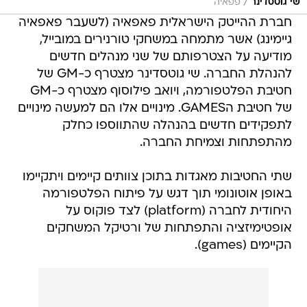
/
שי גוטסדינר
פפאיה
חברת ההייטק הישראלית פאפאיה (לשעבר פאפאיה
גיימינג) אשר מתמחה במשחקי טורנירים במובייל,
מודיעה על הצטרפותם של שני מנהלים חדשים
להנהלת החברה. שי גוטסדינר מצטרף כ-GM של
חטיבת הפלטפורמה, ויואב פילוסוף מצטרף כ-GM
של חטיבת הGAMES. מינויים אלו הם למעשה מינויים
לתפקידים חדשים בהנהלה שהתווספו כחלק
מהתפתחות וצמיחת החברה.
שתי החטיבות מאגדות בתוכן צוותים קיימים ויתקיימו
באופן אוטונומי תוך דגש על פיתוח הפלטפורמה
היחודית לחברה (platform) לצד פוקוס על
אופטימיזציה והתפתחות של ורטיקל המשחקים
הקיימים (games).