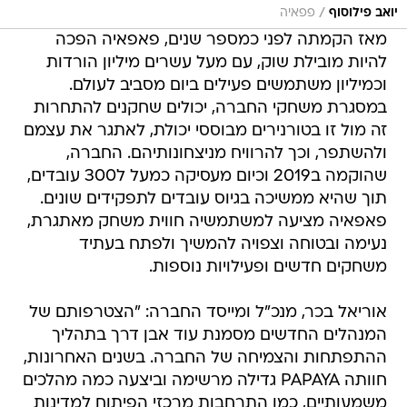
/
יואב פילוסוף
פפאיה
מאז הקמתה לפני כמספר שנים, פאפאיה הפכה
להיות מובילת שוק, עם מעל עשרים מיליון הורדות
וכמיליון משתמשים פעילים ביום מסביב לעולם.
במסגרת משחקי החברה, יכולים שחקנים להתחרות
זה מול זו בטורנירים מבוססי יכולת, לאתגר את עצמם
ולהשתפר, וכך להרוויח מניצחונותיהם. החברה,
שהוקמה ב2019 וכיום מעסיקה כמעל ל300 עובדים,
תוך שהיא ממשיכה בגיוס עובדים לתפקידים שונים.
פאפאיה מציעה למשתמשיה חווית משחק מאתגרת,
נעימה ובטוחה וצפויה להמשיך ולפתח בעתיד
משחקים חדשים ופעילויות נוספות.
אוריאל בכר, מנכ"ל ומייסד החברה: "הצטרפותם של
המנהלים החדשים מסמנת עוד אבן דרך בתהליך
ההתפתחות והצמיחה של החברה. בשנים האחרונות,
חוותה PAPAYA גדילה מרשימה וביצעה כמה מהלכים
משמעותיים, כמו התרחבות מרכזי הפיתוח למדינות