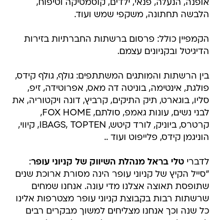
אופנה, הנעלה, פנאי, ילדים, קוסמטיקה וטיפוח,
הלבשה תחתונה, משקפי שמש ועוד.
הקמפיין כולל: פרסום ברשתות החברתיות בזירות
הדיגיטל ובקניונים עצמם.
בין הרשתות והמותגים המשתתפים: גולף, גולף קידס,
פולגת, אינטימה, בוניטה דה מאס, אפרוטידה, זיפ,
סליו, בוגארט, תיק התיקים, קרביץ, דונה ויקטוריה, את
לבני נשים, עונות גאמפ, סולתם, FOX HOME,
קרטרס, ביוניק, לורד קיטש, IBAGS, TOPTEN, קיווי,
הוניגמן קידס, פלייפוט ועוד ..
לדברי
טלי בראל מנהלת השיווק של קניוני עופר
:
"סייל הקיץ של קניוני עופר הינה מסורת ארוכת שנים
שתופסת תאוצה אצלנו מדי עונה. אנחנו שמחים
שרשתות רבות בקבוצת קניוני עופר מצטרפות אלינו
כל שנה וכך אנחנו מצליחים למשוך מבקרים רבים