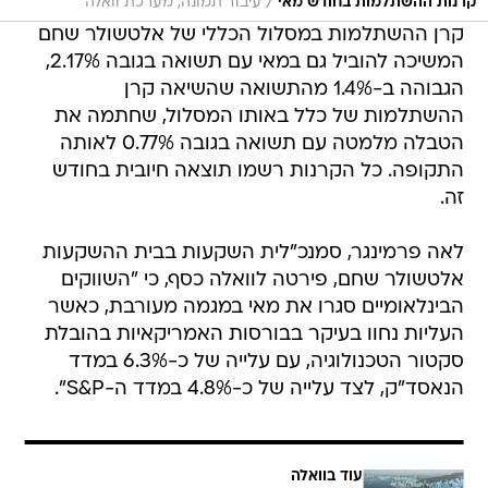
/
קרנות ההשתלמות בחודש מאי
עיבוד תמונה, מערכת וואלה
קרן ההשתלמות במסלול הכללי של אלטשולר שחם
המשיכה להוביל גם במאי עם תשואה בגובה 2.17%,
הגבוהה ב-1.4% מהתשואה שהשיאה קרן
ההשתלמות של כלל באותו המסלול, שחתמה את
הטבלה מלמטה עם תשואה בגובה 0.77% לאותה
התקופה. כל הקרנות רשמו תוצאה חיובית בחודש
זה.
לאה פרמינגר, סמנכ"לית השקעות בבית ההשקעות
אלטשולר שחם, פירטה לוואלה כסף, כי "השווקים
הבינלאומיים סגרו את מאי במגמה מעורבת, כאשר
העליות נחוו בעיקר בבורסות האמריקאיות בהובלת
סקטור הטכנולוגיה, עם עלייה של כ-6.3% במדד
הנאסד"ק, לצד עלייה של כ-4.8% במדד ה-S&P".
עוד בוואלה