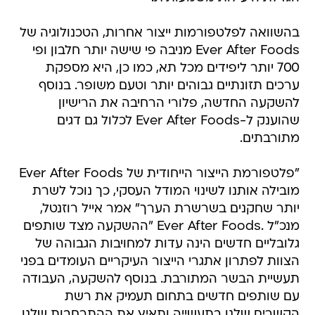
בהשוואה לפלטפורמות ייצור אחרות, הטכנולוגיה של
Ever After Foods מניבה פי שישה יותר חלבון ופי
700 יותר ליפידים מכל תא, כמו כן, היא מספקת
ערכים תזונתיים גבוהים יותר וטעם משופר. בנוסף
להשקעה החדשה, פלורי הרחיבה את הרישיון
שהוענק ל-Ever After Foods לכלול גם דגים
מתורבתים.
"פלטפורמת הייצור הייחודית של Ever After Foods
מובילה אותנו לשינוי המודל העסקי, כך נוכל לשרת
יותר שחקנים בשרשרת הערך" אמר אייל רוזנטל,
מנכ"ל .Ever After Foods "ההשקעה מצד שותפים
גלובליים חדשים הינה עדות למחויבות הגבוהה של
הצוות לפתרון אתגרי הייצור העיקריים העומדים בפני
תעשיית הבשר המתורבת. בנוסף להשקעה, העבודה
עם שותפים חדשים בתחום תעמיק את רשת
הקשרים שלנו בתעשייה ותאיץ את ההתרחבות שלנו