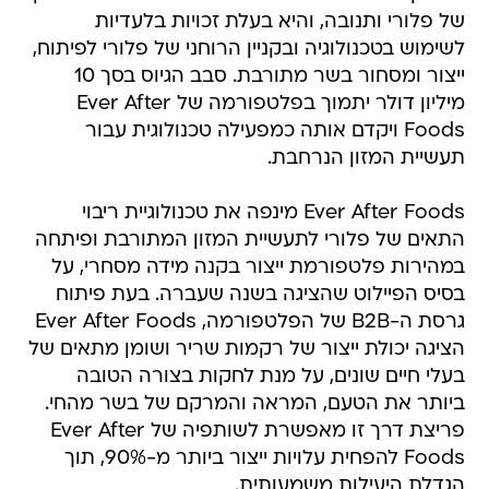
של פלורי ותנובה, והיא בעלת זכויות בלעדיות
לשימוש בטכנולוגיה ובקניין הרוחני של פלורי לפיתוח,
ייצור ומסחור בשר מתורבת. סבב הגיוס בסך 10
מיליון דולר יתמוך בפלטפורמה של Ever After
Foods ויקדם אותה כמפעילה טכנולוגית עבור
תעשיית המזון הנרחבת.
Ever After Foods מינפה את טכנולוגיית ריבוי
התאים של פלורי לתעשיית המזון המתורבת ופיתחה
במהירות פלטפורמת ייצור בקנה מידה מסחרי, על
בסיס הפיילוט שהציגה בשנה שעברה. בעת פיתוח
גרסת ה-B2B של הפלטפורמה, Ever After Foods
הציגה יכולת ייצור של רקמות שריר ושומן מתאים של
בעלי חיים שונים, על מנת לחקות בצורה הטובה
ביותר את הטעם, המראה והמרקם של בשר מהחי.
פריצת דרך זו מאפשרת לשותפיה של Ever After
Foods להפחית עלויות ייצור ביותר מ-90%, תוך
הגדלת היעילות משמעותית.