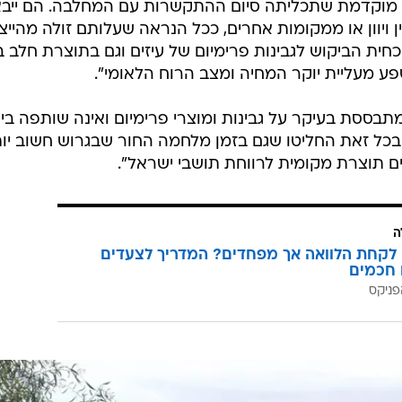
יפו את פתיחת ייבוא גבינות המוצרלה, אחרת שר האוצר לא
ראלי למכור מוצר לא ישראלי. במבחן התוצאה. פתיחת הייב
ומר ההנחות שהתקבלו זרמו לכיסי היצרניות והיבואניות, ול
ר.
ודעה ממחלבות גד, אומר כי "נציגי המחלבה הגיעו ובישרו 
ה מוקדמת שתכליתה סיום ההתקשרות עם המחלבה. הם ייבא
 ויוון או ממקומות אחרים, ככל הנראה שעלותם זולה מהייצ
ית הביקוש לגבינות פרימיום של עיזים וגם בתוצרת חלב 
ע מעליית יוקר המחיה ומצב הרוח הלאומי".
תבססת בעיקר על גבינות ומוצרי פרימיום ואינה שותפה ביי
 בכל זאת החליטו שגם בזמן מלחמה החור שבגרוש חשוב יו
ם תוצרת מקומית לרווחת תושבי ישראל".