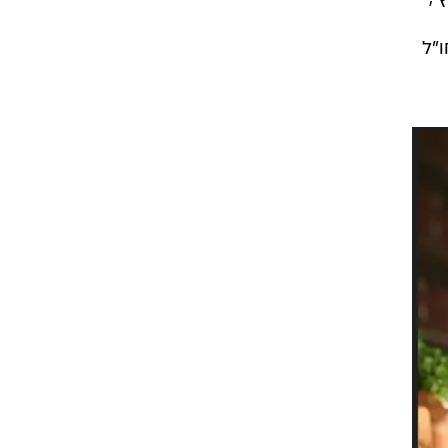
.
וטריץ',
"ל