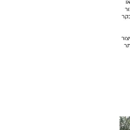
וא
א
לנו
ו
ור
בקר
צור
תר