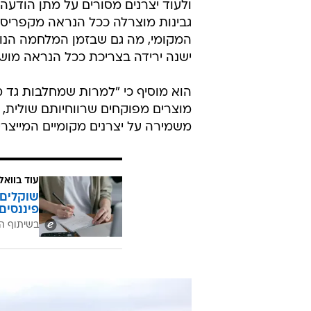
של פתיחת הייבוא וברגע האחרון הוס
יחתום על העלאת מחיר המפוקחים".
הוא מוסיף כי "משתמשים במותג היש
לא הביאה להוזלת מחירים לצרכן", כל
לכיסי הצרכנים שממשיכים לשלם ביוק
טל זמיר, אחד הרפתנים שקיבלו את הה
ולעוד יצרנים מסורים על מתן הודע
גבינות מוצרלה ככל הנראה מקפריסין
המקומי, מה גם שבזמן המלחמה הנוכח
ישנה ירידה בצריכת ככל הנראה מושפ
הוא מוסיף כי "למרות שמחלבות גד מ
מוצרים מפוקחים שרווחיותם שולית,
משמירה על יצרנים מקומיים המייצרי