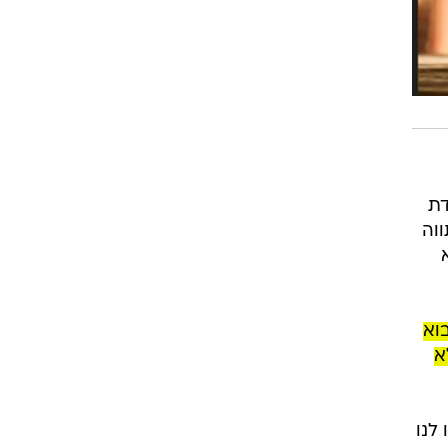
רדת
וה