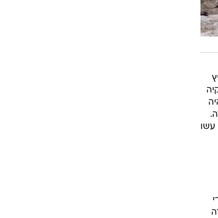
ץ
יה
יה