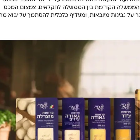
נמצאים בעוטף עזה ונאבקים להישאר בשטח ולהמשיך
ם על אלפי דונם ורואים את עצמם כחיץ האחרון לפני הגבול
ה בשוק ובפער מהאחרים, אך היא מזוהה עם ייצור גבינות
ם בפיקוח אשר גם הרווחיות שלהם קטנה יותר. החקלאים
נה ושהתוצאה תהיה פגיעה קשה עד חוסר יכולת להמשיך
ת גד למשקים ולחוות היא הורדת וביטול המכס על גבינות
שונות שביניהן מוצרלה, חלומי, גורגונזולה ועוד שנעשה בתחילת 2023 על ידי שר האוצר סמ
הממשלה הקודמת בין הממשלה לחקלאים. צמצום המכס
על גבינות מיובאות, ומעדיף כלכלית להסתמך על יבוא מחו