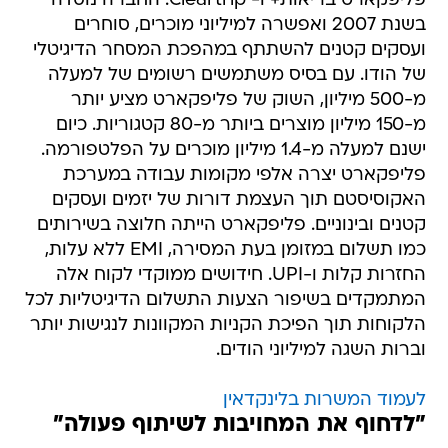
פליפקארט בריאות+ ו- Cleartrip. החברה נוסדה
בשנת 2007 ואפשרה למיליוני מוכרים, סוחרים
ועסקים קטנים להשתתף במהפכת המסחר הדיגיטלי
של הודו. עם בסיס משתמשים רשומים של למעלה
מ-500 מיליון, השוק של פליפקארט מציע יותר
מ-150 מיליון מוצרים ביותר מ-80 קטגוריות. כיום
ישנם למעלה מ-1.4 מיליון מוכרים על הפלטפורמה.
פליפקארט יצרה אלפי מקומות עבודה במערכת
האקוסיסטם תוך העצמת דורות של יזמים ועסקים
קטנים ובינוניים. פליפקארט הייתה חלוצה בשירותים
כמו תשלום במזומן בעת המסירה, EMI ללא עלות,
החזרות קלות ו-UPI. חידושים ממוקדי לקוח אלה
המתמקדים בשיפור הצעות התשלום הדיגיטליות לכל
הלקוחות תוך הפיכת הקניות המקוונות לנגישות יותר
וברות השגה למיליוני הודים.
לעמוד המשרות בלינקדאין
"לדחוף את המחויבות לשיתוף פעולה"