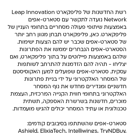
רשת החדשנות של פליפקארט Leap Innovation
Network נועדה לתקשר עם סטארט-אפים
באמצעות שיתופי פעולה מסחריים בתחומי העניין של
פליפקארט. כאן, פליפקארט תבחן מגוון רחב יותר
של סטארט-אפים שכבר יש להם הצעות ישימות.
הסטארט-אפים הנבחרים יממשו את הפתרונות
שלהם באמצעות פיילוטים על בתוך פליפקארט, ואם
יצליחו - תהיה להם הזדמנות להתרחב לשותפות
עסקית. סטארט-אפים שפועלים למען האקוסיסטם
של המסחר האלקטרוני על ידי בניית פתרונות
חדשניים ומגדירים מחדש את נוף המסחר
האלקטרוני בתחומי חווית הקנייה המרכזית, העצמת
מוכרים, חדשנות בשרשרת האספקה, תשתית
טכנולוגית או עתיד המסחר יכולים להגיש מועמדות.
סטארט-אפים שהשתתפו בסיבובים קודמים:
Ashield, ElixiaTech, Intelliwings, TryNDBuy,