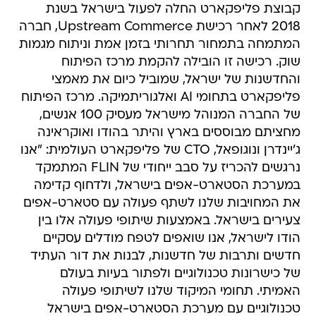
קבוצת פליפקארט החלה לפעול בישראל בשנת
2018 לאחר רכישת Upstream Commerce, חברה
המתמחה בתמחור תחרותי בזמן אמת וניתוח מגמות
שוק. רכישה זו הובילה להקמת מרכז הפיתוח
והחדשנות של ישראל, שמוביל כיום את מאמצי
פליפקארט בתחומי AI ואלגוריתמיקה. מרכז הפיתוח
של החברה המנוהל מישראל מעסיק 100 אנשים,
מחציתם מבוססים בארץ והיתר בהודו ואוקראינה
ג'יינדרן ונוגופאל, CTO של פליפקארט העולמית: "אנו
נרגשים להכריז על סבב ייחודי של FLIN המתמקד
במערכת הסטארט-אפים בישראל, ולדחוף קדימה
את המחויבות שלנו לשתף פעולה עם סטארט-אפים
צעירים בישראל. באמצעות שיתופי פעולה אלו בין
הודו לישראל, אנו שואפים לטפח מודלים עסקיים
חדשים ותרבות של חדשנות, לבנות את דור העתיד
של כישרונות טכנולוגיים ולפתור בעיות בעולם
האמיתי. תחומי המיקוד שלנו לשיתופי פעולה
טכנולוגיים עם מערכת הסטארט-אפים בישראל