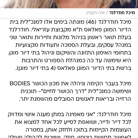
/
מיכל חודרלנד
איה הקטין
מיכל חודרלנד (46) מונתה בימים אלו למנכ"לית בית
הדיור המוגן פאלאס ת"א מקבוצת עזריאלי. חודרלנד
בעלת תואר ראשון בניהול מלונות ותיירות ותואר שני
במנהל עסקים, ובעלת הסמכה ותעודות מקצועיות
בתחומי האימון התזונה והשיקום וניהול בתי דיור מוגן.
היא שימשה עד כה כמנהלת הספורט והתרבות
ברשת בתי הדיור המוגן פאלאס (4 בתי דיור מוגן).
מיכל בעבר הקימה וניהלה את מכון הכושר BODIES
ושימשה כמנכ"לית "דרך הכושר לחיים"- תוכנית
הרזייה ובריאות לאנשים הסובלים מהשמנת יתר.
מיכל חודרלנד: "אני מאמינה במתן מענה אישי ומדויק
לכל דייר ודייר, ושואפת לסייע לכל אחד למצוא את
העוצמות הקיימות בתוכו ולחזק אותן, במטרה
לאפשר תחושת ביטחון, חוזק, ושייכות לקהילה פעילה