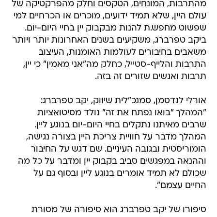
מהתרבות, המונחים, הטקסים וחלק מהפרקטיקה של
עולם היין, שלא תמיד ידועים, מוכרים או הכרחיים למי
שפשוט מחפש.ת להנות מבקבוק יין בחיי היום-יום.
ביקב טפרברג, משקיעים בשנים האחרונות יותר ויותר
משאבים בחיבורים לעולמות האומנות, העיצוב
התרבות והלייף-סטייל, כחלק מה"אני מאמין" כי יין,
תרבות ואנשים שזורים זה בזה.
אורלי לנדסמן, סמנכ"לית שיווק, יקב טפרברג:
"המהלך "בואו נפתח את זה" נולד מסיטואציות
שרבים מאיתנו נתקלים בחיי היום-יום בנוגע ליין.
המהלך מדבר על חוויית צריכת היין בצורה נגישה,
הומוריסטית ובגובה העיניים. שם דגש על החיבור
וההנאה במפגשים סביב בקבוק יין ומדבר על כל מה
שכולם לא תמיד אומרים בנוגע ליין ובסוף גם על
החיים עצמם".
סיפורו של יקב טפרברג הוא סיפורה של מסורת