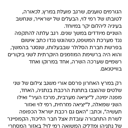
הגורמים טוענים, שרגב פועלת במרץ, לכאורה,
לטובתו של רמי לוי, הבעלים של ישראייר, שנחשב
בעיניה ליהלום יקר במיוחד.
השניים מיודדים במשך שנים. רגב עלתה להתקפה
נגד מערכת המשפט, כשהוגש נגדו כתב אישום
בפרשת חברת הסלולר שבבעלותו, שנסגר בהמשך,
והוא היה ברשימת המוזמנים היוקרתית לשני ביקורים
רשמיים שערכה השרה, אחד במרוקו ואחד
בווייטנאם.
רק במרץ האחרון פרסם אורי משגב צילום של שני
שלטים שהוצבו בתחנת הרכבת בנתניה, האחד,
מפנה ימינה, ל"יציאה מערבית, מרכז העיר" ואילו
השני שמאלה, ל"יציאה מזרחית, רמי לוי ואזור
תעשיה", וכתב: "האם גם רכבת ישראל הכפופה
לשרת התחבורה עובדת אצל חבר הליכוד, הקמפיינר
של נתניהו ומדליק המשואה רמי לוי? באזור המסחרי