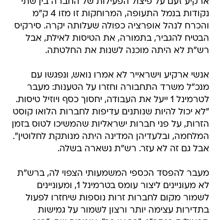
ארקיע זעם על פיצול הפעילות של החברה בין שתי
נקודות בנמל התעופה, המרוחקות זו מזו 4 ק"מ
והכרח לנהל אופרציה כפולה שעלותה יקרה. סירקיס
הבטיח להגביר, בתמורה, את הטיסות לאילת, אבל
רש"ת לא היתה מוכנה לשנות את החלטתה.
אנשי ארקיע וישראייר לא אמרו נואש, ונפגשו עם
מנכ"ל משרד התחבורה וחזרו על הטענות: מעבר
לטרמינל 1 ייעל את העבודה, יחסוך כסף ויוזיל טיסות.
"לא יכול להיות שנותנים עדיפות לחברות הלואו קוסט
הזרות, על פני חברות ישראליות שהמשיכו לטוס בזמן
המלחמה, ובלעדיהן המדינה היתה מנותקת לחלוטין".
אבל גם זה לא עזר. רש"ת נשארה בשלה.
מעבר להפסד הכספי המשמעותי הצפוי לה, ברש"ת
לא מעוניינים ליצור עומס בטרמינל 1, ומעוניינים
לשמור מקום לחברות זרות נוספות שיחזרו לפעול
בתדירות עצימה יותר ורצון לשמור על גמישות