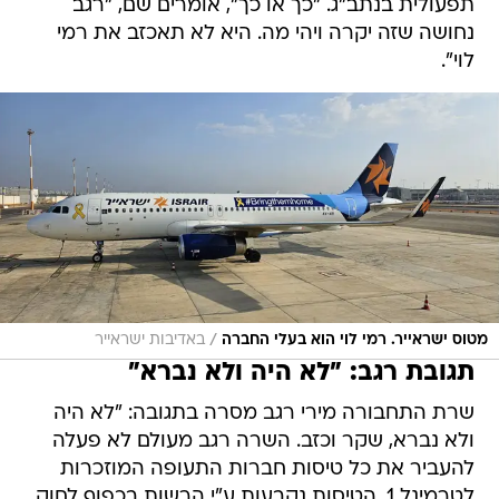
תפעולית בנתב"ג. "כך או כך", אומרים שם, "רגב
נחושה שזה יקרה ויהי מה. היא לא תאכזב את רמי
לוי".
/
מטוס ישראייר. רמי לוי הוא בעלי החברה
באדיבות ישראייר
תגובת רגב: "לא היה ולא נברא"
שרת התחבורה מירי רגב מסרה בתגובה: "לא היה
ולא נברא, שקר וכזב. השרה רגב מעולם לא פעלה
להעביר את כל טיסות חברות התעופה המוזכרות
לטרמינל 1. הטיסות נקבעות ע"י הרשות בכפוף לחוק.