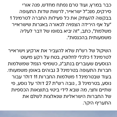
כבר במרץ, ועוד טרם נפתח מחדש, פנה אורי
סירקיס, מנכ"ל ישראייר, לרשות שדות התעופה
בבקשה להעתיק את כל פעילות החברה לטרמינל 1
"על אף הירידה הצפויה לכאורה באגרות שישראייר
משלמת", כתב, "זה יביא בסופו של דבר לעליה
משמעותית בהכנסות".
השיקול של רש"ת שלא להעביר את ארקיע וישראייר
לטרמינל 1 כלכלי לחלוטין, בטח על רקע מיעוט
הנוסעים שעוברים בנתב"ג, כשמיסי הנמל שמשלמות
חברות התעופה בטרמינל 3 גבוהים באופן משמעותי.
בעוד שבטרמינל 1 משלמות החברות 11 דולר עבור
נוסע, בטרמינל 3 , גובה רש"ת 27 דולר על נוסע, פי
שתיים וחצי, מה שבא לידי ביטוי בתוצאות הכספיות
של החברות הישראליות שנאלצות לשלם את
התעריף היקר.