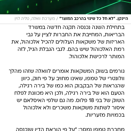
/
היינקן. "לא חל כל שינוי בהרכב המוצר"
מערכת וואלה, טליה לוין
בתחילת השנה נכנסה תקנה חדשה במשרד
הבריאות, המחייבת את החברות לציין על גבי
האריזות של משקאות העלולים להכיל אלכוהול, את
רמת האלכוהול שיש בהם. לגבי הגבלת הגיל, לזה
המותר לרכישת אלכוהול.
גורמים בשוק המשקאות אומרים לוואלה שזהו מהלך
וולונטרי של טמפו, שאינו מחויב על פי חוק, כיוון
שהנראות של הבקבוק הוא כמו של בירה רגילה,
הטעם הוא של בירה רגילה, ולכן היא מכוונת לפלח
השוק של בני 18 פלוס. מה גם שלפי האיסלאם יש
איסור לשתות משקאות משכרים ולא אלכוהול
בכמויות מזעריות.
מחברת טמפו נמסר: "על פי הוראת הדין שנכנסה