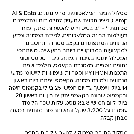
מסלול הבינה המלאכותית ומדע נתונים, AI & Data
Camp, מציג תכנית שתעניק לתלמידות ולתלמידים
מכיתות י' - י"ב בסיס וידע להכשרות מתקדמות
בעולמות הבינה המלאכותית, למידת המכונה ומדע
הנתונים המתפתחים בקצב מסחרר ונחשבים
למקצועות המבוקשים ביותר בתעשייה. משתתפי
המסלול יתנסו בעיבוד תמונה, עיבוד טקסט וסוגי
נתונים נוספים. במסגרת הקאמפ, תילמד שפת
התכנות PYTHON וספריות שימושיות ליישומי מדעי
הנתונים ולמידת מכונה. הקאמפ ייפתח ביום ראשון
14 ביולי ויימשך עד יום חמישי 25 ביולי בקמפוס חיפה
ובקמפוס שרונה הקאמפ יתקיים בין יום ראשון 28
ביולי ליום חמישי 8 באוגוסט. עלות שכר הלימוד
עומדת על 3,200 שקל וההשתתפות מותנית במעבר
מבחן קבלה.
מסלול הסייבר המבוקש לנוער של בית הספר