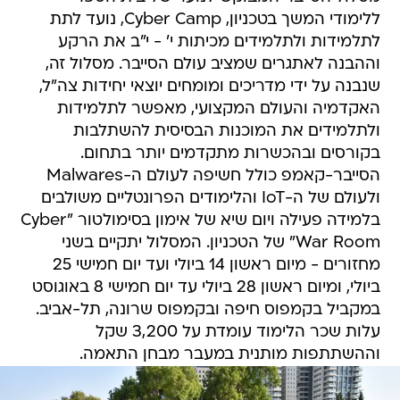
ללימודי המשך בטכניון, Cyber Camp, נועד לתת
לתלמידות ולתלמידים מכיתות י' - י"ב את הרקע
וההבנה לאתגרים שמציב עולם הסייבר. מסלול זה,
שנבנה על ידי מדריכים ומומחים יוצאי יחידות צה"ל,
האקדמיה והעולם המקצועי, מאפשר לתלמידות
ולתלמידים את המוכנות הבסיסית להשתלבות
בקורסים ובהכשרות מתקדמים יותר בתחום.
הסייבר-קאמפ כולל חשיפה לעולם ה-Malwares
ולעולם של ה-IoT והלימודים הפרונטליים משולבים
בלמידה פעילה ויום שיא של אימון בסימולטור "Cyber
War Room" של הטכניון. המסלול יתקיים בשני
מחזורים - מיום ראשון 14 ביולי ועד יום חמישי 25
ביולי, ומיום ראשון 28 ביולי עד יום חמישי 8 באוגוסט
במקביל בקמפוס חיפה ובקמפוס שרונה, תל-אביב.
עלות שכר הלימוד עומדת על 3,200 שקל
וההשתתפות מותנית במעבר מבחן התאמה.