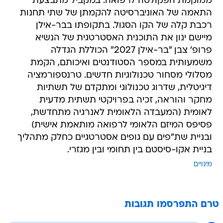
ממוקמת הפקולטה לרפואה. במקביל מתבצעת
התאמה של האוניברסיטה להקמתן של שתי תחנות
רכבת קלה של הקו הסגול. בתקופתו בבר-אילן
מיישם ינון את התוכנית האסטרטגית של הנשיא
פרופ' צבן "בר-אילן 2027" הכוללת הגדלה
משמעותית במספר הסטודנטים ואיכותם, הקמת
מסלולי מסחור טכנולוגיות חדשים. טרנספורמציה
דיגיטלית, שדרוג טכנולוגי ומתקדם של תשתיות
מחקר והוראה, זכיה בפרויקטי תשתית מדעית
לאומית (המעבדה הלאומית לאנרגיה מתחדשת,
פסיפס המיזם הלאומי לרפואה מותאמת אישית)
ובניית שת"פים עם גופים אסטרטגיים כחלק מתהליך
בניית אקו-סיסטם בין תחומי ובין מגזרי.
מינויים
טרם התפרסמו תגובות