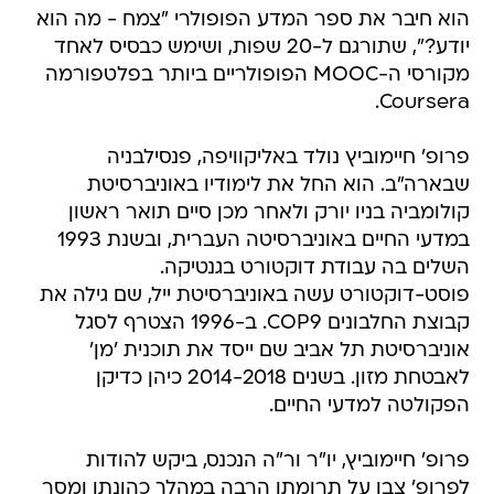
הוא חיבר את ספר המדע הפופולרי "צמח - מה הוא
יודע?", שתורגם ל-20 שפות, ושימש כבסיס לאחד
מקורסי ה-MOOC הפופולריים ביותר בפלטפורמה
Coursera.
פרופ' חיימוביץ נולד באליקוויפה, פנסילבניה
שבארה"ב. הוא החל את לימודיו באוניברסיטת
קולומביה בניו יורק ולאחר מכן סיים תואר ראשון
במדעי החיים באוניברסיטה העברית, ובשנת 1993
השלים בה עבודת דוקטורט בגנטיקה.
פוסט-דוקטורט עשה באוניברסיטת ייל, שם גילה את
קבוצת החלבונים COP9‏. ב-1996 הצטרף לסגל
אוניברסיטת תל אביב שם ייסד את תוכנית 'מן'
לאבטחת מזון. בשנים 2014-2018 כיהן כדיקן
הפקולטה למדעי החיים.
פרופ' חיימוביץ, יו"ר ור"ה הנכנס, ביקש להודות
לפרופ' צבן על תרומתו הרבה במהלך כהונתו ומסר