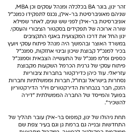
זהר ינון, בוגר BA בכלכלה ומנהל עסקים וכן MBA,
שניהם מאוניברסיטת בר-אילן, נכנס לתפקידו כמנכ"ל
אוניברסיטת בר-אילן לפני שש שנים, לאחר שמילא
שורה ארוכה של תפקידים בסקטור הציבורי והעסקי.
ינון החל את דרכו המקצועית באגף התקציבים
במשרד האוצר ובהמשך היה מנהל פיתוח עסקי ויועץ
בכיר למנכ"ל קבוצת שיכון ובינוי אחזקות, סמנכ"ל
כספים ומ"מ מנכ"ל של התעשייה הצבאית וסמנכ"ל
פיתוח עסקי של גרנית הכרמל השקעות מקבוצת
עזריאלי. עוד כיהן כדירקטור בחברות ציבוריות
נסחרות בישראל ובחו"ל, חברות וממשלתיות וחברות
הזנק, חבר בנבחרות הדירקטורים ויו"ר הדירקטוריון
בפועל והמייסד של החברה הממשלתית "דירה
להשכיר".
תחת ניהולו של ינון, קמפוס בר-אילן עובר תהליך של
התחדשות ובנייה גם ברמת גן וגם בעיר צפת שם