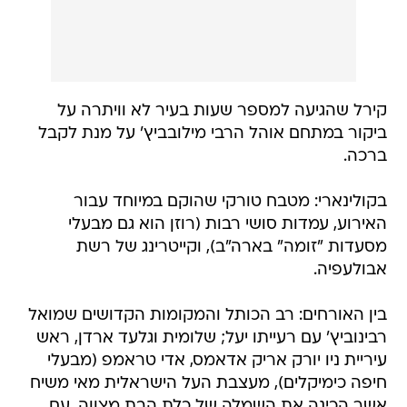
קירל שהגיעה למספר שעות בעיר לא וויתרה על
ביקור במתחם אוהל הרבי מילובביץ' על מנת לקבל
ברכה.
בקולינארי: מטבח טורקי שהוקם במיוחד עבור
האירוע, עמדות סושי רבות (רוזן הוא גם מבעלי
מסעדות "זומה" בארה"ב), וקייטרינג של רשת
אבולעפיה.
בין האורחים: רב הכותל והמקומות הקדושים שמואל
רבינוביץ' עם רעייתו יעל; שלומית וגלעד ארדן, ראש
עיריית ניו יורק אריק אדאמס, אדי טראמפ (מבעלי
חיפה כימיקלים), מעצבת העל הישראלית מאי משיח
אשר הכינה את השמלה של כלת הבת מצווה, עם