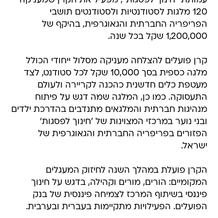
עמותת "חינוך לפסגות", מפעיל את הקרן שמעניקה
120 מלגות לסטודנטיות ולסטודנטים תושבי
הפריפריה החברתית והגאוגרפית, בהיקף של
1,200,000 שקל בכל שנה.
קרן פועלים להצלחה מעניקה מסלול ייחודי הכולל
מלגה כספית בסך 10,000 שקל לכל סטודנט, לצד
מעטפת כלים חדשנית כהכנה לקריירה ולעולם
התעסוקה. כמו כן, המלגה שמה דגש על פיתוח
מנהיגות חברתית והמלגאים מתנדבים בהדרכת ילדים
ובני נוער במרכזי המצוינות של 'חינוך לפסגות'
הפזורים בפריפריה החברתית והגאוגרפית של
ישראל.
הקרן פועלת במהלך השנה לחיזוק המעגלים
המקומיים: הורים, מורים וקהילה, בדגש על חינוך
פיננסי בשיתוף המרכז לצמיחה פיננסית של בנק
הפועלים. הפעילויות מתקיימות בעברית ובערבית.