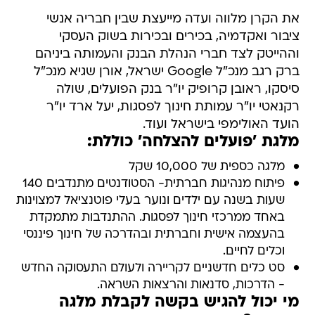
את הקרן מלווה ועדה מייעצת שבין חבריה אנשי
ציבור ואקדמיה, בכירים ובכירות בשוק העסקי
וההייטק לצד חברי הנהלת הבנק והעמותה ביניהם
ברק רגב מנכ"ל Google ישראל, אורן שגיא מנכ"ל
סיסקו, ראובן קרופיק יו"ר בנק הפועלים, שולה
רקנאטי יו"ר עמותת חינוך לפסגות, יעל ארד יו"ר
הועד האולימפי בישראל ועוד.
מלגת 'פועלים להצלחה' כוללת:
מלגה כספית של 10,000 שקל
פיתוח מנהיגות חברתית- הסטודנטים מתנדבים 140
שעות בשנה עם ילדים ונוער בעלי פוטנציאל למצוינות
באחד ממרכזי חינוך לפסגות. ההתנדבות מתמקדת
בהעצמה אישית וחברתית ובהדרכה של חינוך פיננסי
וכלים לחיים.
סט כלים חדשניים לקריירה ולעולם התעסוקה החדש
- הדרכות, סדנאות והרצאות השראה.
מי יכול להגיש בקשה לקבלת מלגה