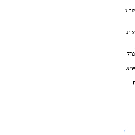
ביל
ית,
ם.
נהל
ימש
רונות