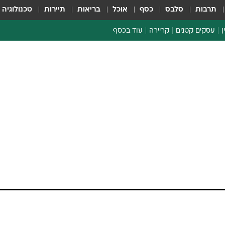
תרבות
סלבס
כסף
אוכל
בריאות
תיירות
טכנולוגיה
ן
עסקים קטנים
קריירה
עוד בכסף
חינוך פיננסי
כסף עולמי
דין וחשבון
קריפטו
ספורט ביזנס