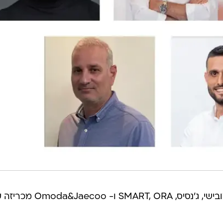
כלמוביל, יבואנית יונדאי, מרצדס, מיצובישי, ג'נסיס, SMART, ORA ו- aecoo