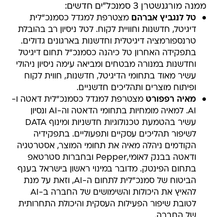
ממנה מורגנשטרן 3 סמנכל"ים חדשים:
טל לנגביץ אברהם
מצטרפת למגדל כסמנכ"לית
דיגיטל, חדשנות וחוויית לקוח. לטל ניסיון רב בהובלת
טרנספורמציה דיגיטלית וחדשנות בארגונים גדולים.
בתפקידה האחרון טל כיהנה כסמנכ"ל תחום דיגיטל
וחדשנות במנורה מבטחים ומביאה עימה ניסיון ניהולי
עשיר מאוד בתחומי הדיגיטל, חדשנות, חווית לקוח
ופיתוח מוצרים ותהליכים חדשניים.
מאיה רפפורט
מצטרפת למגדל כסמנכ"לית דאטה ו-
AI. למאיה מומחיות בתחומי הדאטה וה-AI ונסיון
עשיר בהטמעת טכנולוגיות חדשניות ומינוף DATA
לשיפור תהליכים עסקיים ותפעוליים. בתפקידיה
הקודמים ניהלה מאיה את תחומי המוצר, אסטרטגיה
ודאטה בבנק לאומי,Pepper ובחברות סטרטאפ
בתחום הפינטק. מדובר במינוי ראשון בישראל בענף
הביטוח של סמנכ"לית לתחום ה-AI, וזאת על מנת
להאיץ את היכולות והשימושים של החברה ב-AI
לטובת שיפור הפעילות העסקית והיכולת התחרותית
של החברה.