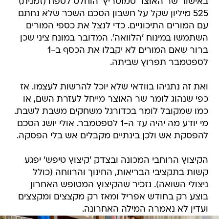
באישור שר האוצר סמוטריץ' הוחלט לספח (זמנית)
525 מיליון שקל על חשבון הסכם השכר שלא נחתם
עם המורים התיכוניים. כדי לנצל את כספי המורים
השתמשו במינוח 'הלוואה'. המדובר במונח ציני שכן
ברור שאם המורים לא יקבלו את הכסף ב-1
לספטמבר תפרוץ שביתה.
ואת זה נתניהו בוודאי שלא יוכל להרשות לעצמו. אז
כפי שנהוג לומר שר האוצר מייחל לעזרת השם, או
כמו שמקובל לומר בכדורגל משחקים משבת לשבת.
מי יודע מה יהיה עד ה-1 לספטמבר. אולי יושג הסכם
להפסקת אש ולכן בינתיים מקבלים אש בלי הפסקה.
הקיצוץ הרוחבי המכונה ובצדק 'קיצוץ טיפש' יפגע
קשות בתקציבי הבריאות, החינוך והרווחה (כולל
ניצולי השואה). נזכיר שהקיצוץ המטופש האחרון
בוצע רק בחודש אפריל ומאז רק מקצצים ומקצצים
ועדין לא נאמרה המילה האחרונה.