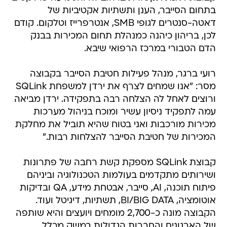
בתחום הסייבר, הענן ותשתיות אקטיביות של
דאטה-סנטרים לגופי SMB, אנטרפרייז וטלקום. קודם
לכן, בריהון כיהנה כמנהלת תחום המכירות בבנק
הדם הטבורי במרכז הרפואי שיבא.
רועי ברגר, מנהל פעילות חטיבת הסייבר בקבוצה
מסר: "אנו שמחים לצרף את ירדן למשפחת SQLink
ורוצים לאחל לה הצלחה רבה בתפקידה. ירדן מביאה
עמה לתפקיד ניסיון עשיר ומוכח בניהול מערכות
מכירות מורכבות ואני בטוח שהיא תוביל את מחלקת
המכירות של חטיבת הסייבר להצלחות רבות."
קבוצת SQLink מספקת קשת רחבה של פתרונות
ושירותים מתקדמים בעולמות הטכנולוגיה וביניהם
פיתוח תוכנה, AI, סייבר, אבטחת מידע, QA ובדיקות
אוטומציה, BI/BIG DATA, תשתיות, דיגיטל ועוד.
הקבוצה מונה כ-2,700 מומחים ויועצים והיא שותפה
של הארגונים והחברות הגדולות במשק מכלל