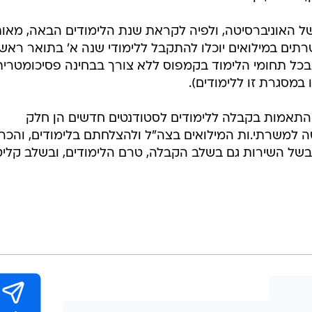
באוניברסיטת תל אביב מעריכים כי הזכאות תינתן ליותר מ-500 משרתי.ות מילואים אשר צפויים
בלימודי התואר הראשון. כמו כן, השנה הראשונה, נחשבת
קדמיה, והמעבר החד מהלחימה בחזיתות הדרום והצפון
ת של הסטודנטים למאתגרת אף יותר. ההטבה בשכר הלימ
מנם של הסטודנטים לטובת הלימודים. מדובר בהטבה ייעוד
דה הם יהיו זכאים גם למלגות אחרות שניתנות למשרתי
 המל"ג, קרנות שונות וכו".
האוניברסיטה, ולפיה לקראת שנת הלימודים הבאה, מאו
תים במילואים יוכלו להתקבל ללימודי שנה א' בתואר ראשו
כל תחומי הלימוד בקמפוס ללא צורך בבחינה פסיכומטרית
ההתאמות בקבלה ללימודים לסטודנטים חדשים הן חלק
 למשרתי.ות המילואים בצה"ל ולהצלחתם בלימודים, והכר
בשל השירות גם בשלב הקבלה, טרם הלימודים, ובשלב קלי