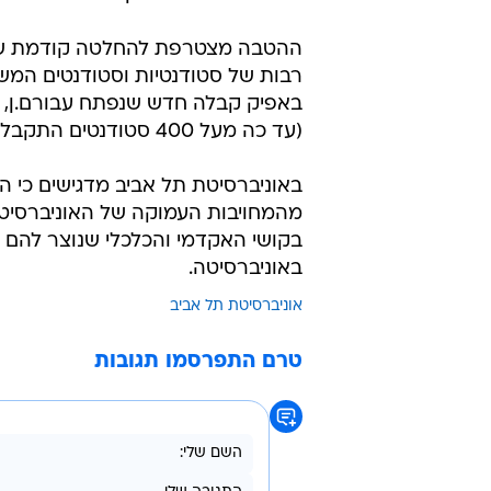
2024) יהיו זכאים להטבה ייעודית של 2,500 ₪ המהווים כ- 25% משכר הלימוד.
להתחיל בנובמבר הקרוב את שנה א' 
באופן טבעי לשנה "הקשה" ביותר בא
לספסל הלימודים הופך את ההסתגלו
נועדת להקל על המעבר ולפנות את ז
הניתנת לסטודנטים החדשים, אשר לצ
המילואים מגופים כגון משרד הביטחון,
ההטבה מצטרפת להחלטה קודמת של 
רבות של סטודנטיות וסטודנטים המשר
באפיק קבלה חדש שנפתח עבורם.ן, ב
(עד כה מעל 400 סטודנטים התקבלו במסגרת זו ללימודים).
באוניברסיטת תל אביב מדגישים כי 
מהמחויבות העמוקה של האוניברסיטה
בקושי האקדמי והכלכלי שנוצר להם 