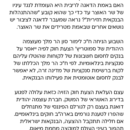
האם באמת הדאגה לריבית היא העומדת לנגד עיניו
של שר האוצר עד כדי כך שהוא קובע "שההתנהלות
הבנקאית חזירית"? נראה שמעבר לדאגה לציבור יש
נושאים אחרים שבאמת מטרידים את שר האוצר.
השבוע הניחה ח"כ לימור סון הר מלך מעוצמה
היהודית של סמוטריץ' הצעת חוק לפיה ייאסר על
בנקים לחסום חשבונות של לקוחות שהוטלו עליהם
סנקציות בינלאומיות. לפי ח"כ הר מלך הכללתו של
לקוח ברשימת סנקציות של מדינה זרה, לא יאפשר
לבנק לחסום אוטומטית את פעילותו הבנקאית.
עצם העלאת הצעת חוק הזויה כזאת עלולה לפגוע
בדירוג האשראי של המשק. חברת עוצמה יהודית
דואגת בעצם רק לגורלם הפיננסי של מתנחלים
שהפרו לטענת גורמים בארה"ב חוקים בינלאומיים.
אם חלילה תתקבל ההצעה, הבנקאות ישראלית
תהפוך בעיני העולם למוקצה מחמת מיאוס.